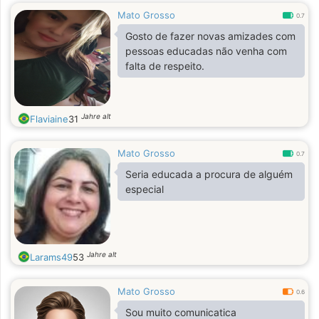
Mato Grosso
0.7
Gosto de fazer novas amizades com
pessoas educadas não venha com
falta de respeito.
Jahre alt
Flaviaine
31
Mato Grosso
0.7
Seria educada a procura de alguém
especial
Jahre alt
Larams49
53
Mato Grosso
0.6
Sou muito comunicatica