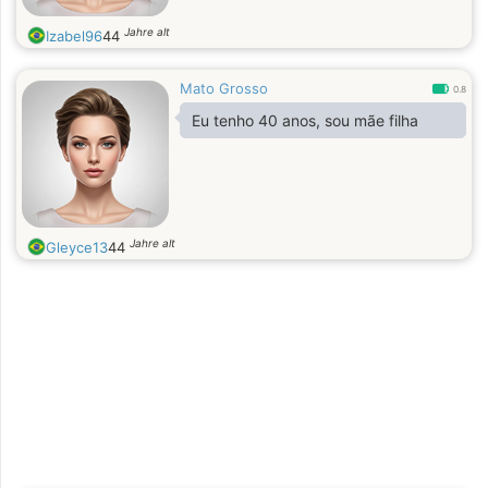
Jahre alt
Izabel96
44
Mato Grosso
0.8
Eu tenho 40 anos, sou mãe filha
Jahre alt
Gleyce13
44