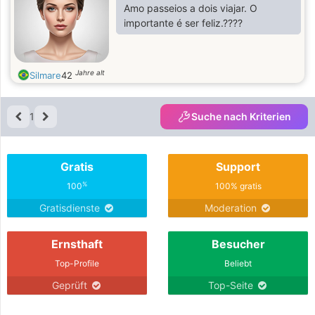
Amo passeios a dois viajar. O
importante é ser feliz.????
Jahre alt
Silmare
42
1
Suche nach Kriterien
Gratis
Support
%
100
100% gratis
Gratisdienste
Moderation
Ernsthaft
Besucher
Top-Profile
Beliebt
Geprüft
Top-Seite