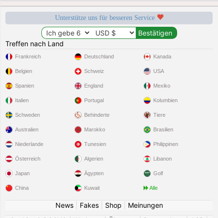
Unterstütze uns für besseren Service
Treffen nach Land
Frankreich
Deutschland
Kanada
Belgien
Schweiz
USA
Spanien
England
Mexiko
Italien
Portugal
Kolumbien
Schweden
Behinderte
Tiere
Australien
Marokko
Brasilien
Niederlande
Tunesien
Philippinen
Österreich
Algerien
Libanon
Japan
Ägypten
Golf
China
Kuwait
Alle
News
|
Fakes
|
Shop
|
Meinungen