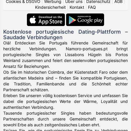
Cookies & DSGVO
|
Werbung
|
Über uns
|
Datenschutz
|
AGB
|
Kindersicherheit
|
Kontakt
|
FAQ
Kostenlose portugiesische Dating-Plattform –
Saudade Verbindungen
Olá! Entdecken Sie Portugals führende Gemeinschaft für
herzliche Verbindungen. Namoro-portugues.pt bringt
portugiesische Singles von Lissabons Hügeln bis Portos
Weinland zusammen und feiert den seelenvollen portugiesischen
Ansatz für Beziehungen.
Ob Sie im historischen Coimbra, der Küstenstadt Faro oder dem
atlantischen Madeira sind – finden Sie kompatible Portugiesen,
die Tradition, Familienbande und die Schönheit echter
Partnerschaft schätzen.
Erleben Sie unseren völlig kostenlosen Service und umfassen Sie
dabei die portugiesischen Werte der Wärme, Loyalität und
authentischen Verbindung.
Tausende portugiesischer Singles haben bedeutungsvolle
Partnerschaften durch unsere Gemeinschaft entdeckt, die
sowohl Erbe als auch zeitgenössisches Leben ehrt.
Spüren Sie, wie die portugiesische Seele Sie zu Verbindungen