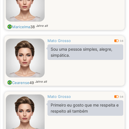
Jahre alt
Maricelma
38
Mato Grosso
0.6
Sou uma pessoa simples, alegre,
simpática.
Jahre alt
Cearense
49
Mato Grosso
0.6
Primeiro eu gosto que me respeita e
respeito ali também