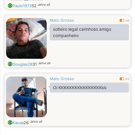
Jahre alt
Paulo1973
52
Mato Grosso
0.6
solteiro legal carinhoso amigo
companheiro
Jahre alt
Douglas28
31
Mato Grosso
0.3
Oi KKKKKKKKKKKKKKKKkk
Jahre alt
Kauaa
26