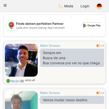
namoro
Portugues
Toggle
Mode
Login
navigation
💖
Finde deinen perfekten Partner
💖
Lade jetzt unsere Dating-App herunter!
💕
💕
Mato Grosso
0.6
Sempre em
Busca de uma
Boa conversa pra ver no que chega
Jahre alt
Weder
36
Mato Grosso
0.6
Vamos mudar nosso destino