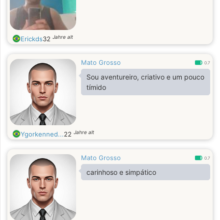
Jahre alt
Erickds
32
Mato Grosso
0.7
Sou aventureiro, criativo e um pouco
tímido
Jahre alt
Ygorkenned...
22
Mato Grosso
0.7
carinhoso e simpático