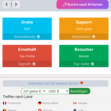
1
Suche nach Kriterien
Gratis
Support
%
100
100% gratis
Gratisdienste
Moderation
Ernsthaft
Besucher
Top-Profile
Beliebt
Geprüft
Top-Seite
Unterstütze uns für besseren Service
Treffen nach Land
Frankreich
Deutschland
Kanada
Belgien
Schweiz
USA