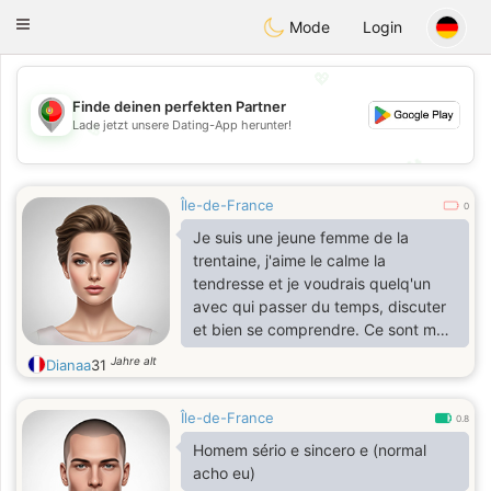
namoro
Portugues
Toggle
Mode
Login
navigation
💖
Finde deinen perfekten Partner
Lade jetzt unsere Dating-App herunter!
💖
💕
💕
Île-de-France
0
Je suis une jeune femme de la
trentaine, j'aime le calme la
tendresse et je voudrais quelq'un
avec qui passer du temps, discuter
et bien se comprendre. Ce sont mes
premiers pas sur les sites de
Jahre alt
Dianaa
31
rencontres.
Île-de-France
0.8
Homem sério e sincero e (normal
acho eu)