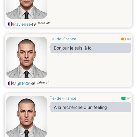
Jahre alt
Flaviense
49
Île-de-France
0.6
Bonjour je suis là lol
Jahre alt
Mg91000
46
Île-de-France
0.7
À la recherche d'un feeling