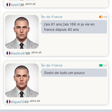
Jahre alt
Seb91
36
Île-de-France
0.6
j'ais 61 ans j'ais 166 m je vie en
france depuis 40 ans
Jahre alt
Maxlino61
66
Île-de-France
0.7
Gosto de tudo um pouco
Jahre alt
Miguel10
43