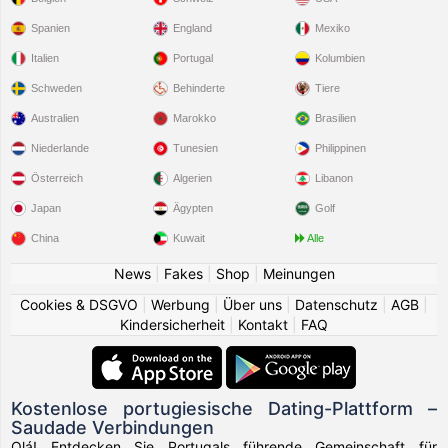
Spanien
England
Mexiko
Italien
Portugal
Kolumbien
Schweden
Behinderte
Tiere
Australien
Marokko
Brasilien
Niederlande
Tunesien
Philippinen
Österreich
Algerien
Libanon
Japan
Ägypten
Golf
China
Kuwait
Alle
News
|
Fakes
|
Shop
|
Meinungen
Cookies & DSGVO
|
Werbung
|
Über uns
|
Datenschutz
|
AGB
|
Kindersicherheit
|
Kontakt
|
FAQ
Kostenlose portugiesische Dating-Plattform –
Saudade Verbindungen
Olá! Entdecken Sie Portugals führende Gemeinschaft für