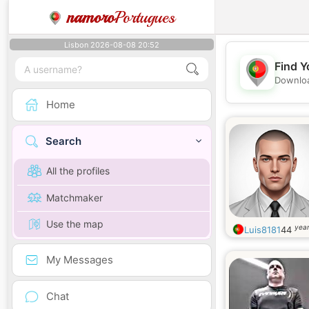
namoro
Portugues
Lisbon 2026-08-08 20:52
Find Y
Downloa
Home
Search
All the profiles
Matchmaker
Use the map
year
Luis8181
44
My Messages
Chat