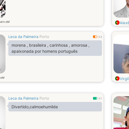
ars old
Alex
Leca da Palmeira
Porto
0.3
morena , brasileira , carinhosa , amorosa ,
apaixonada por homens português
 old
Virgil
Leca da Palmeira
Porto
0.7
Divertido,calmoehumilde