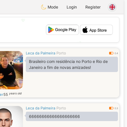
Mode
Login
Register
💖
💕
Leca da Palmeira
Porto
0.4
Brasileiro com residência no Porto e Rio de
Janeiro a fim de novas amizades!
years old
er
55
Leca da Palmeira
Porto
0.3
66666666666666666666