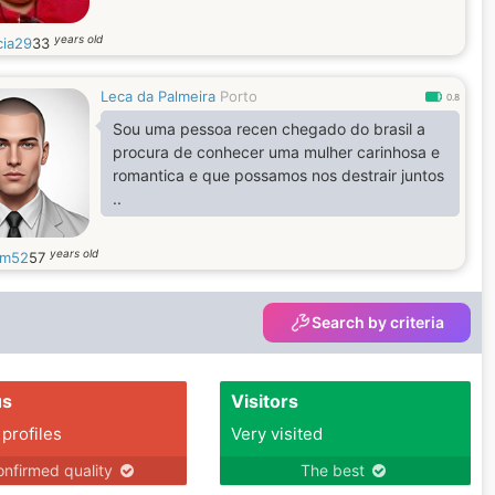
years old
cia29
33
Leca da Palmeira
Porto
0.8
Sou uma pessoa recen chegado do brasil a
procura de conhecer uma mulher carinhosa e
romantica e que possamos nos destrair juntos
..
years old
iam52
57
Search by criteria
us
Visitors
 profiles
Very visited
nfirmed quality
The best