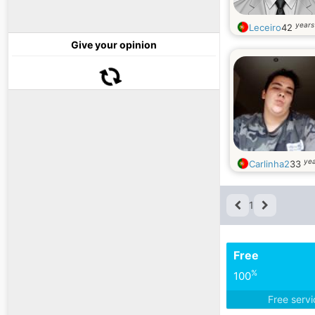
years
Leceiro
42
Give your opinion
yea
Carlinha2
33
1
Free
%
100
Free serv