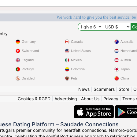
We work hard to give you the best service, be
ntry
Germany
Canada
Australia
Switzerland
United States
Netherland
England
Mexico
Austria
Portugal
Colombia
Japan
Disabled
Pets
China
News
|
Scammers
|
Store
|
O
Cookies & RGPD
|
Advertising
|
About Us
|
Privacy
|
Terms 
uese Dating Platform – Saudade Connections
rtugal's premier community for heartfelt connections. Namoro-portu
ountry, celebrating the soulful Portuguese approach to relationships.