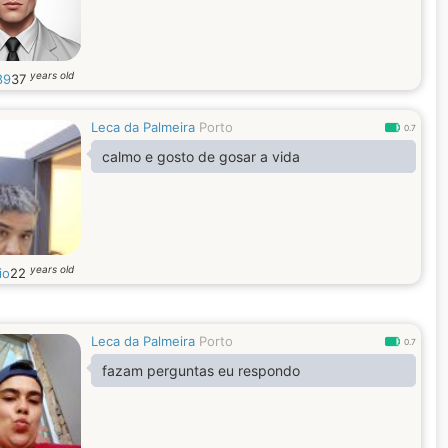
years old
89
37
Leca da Palmeira
Porto
0.7
calmo e gosto de gosar a vida
years old
io
22
Leca da Palmeira
Porto
0.7
fazam perguntas eu respondo