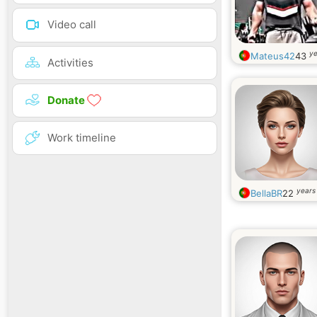
Video call
ye
Mateus42
43
Activities
Donate
Work timeline
years
BellaBR
22