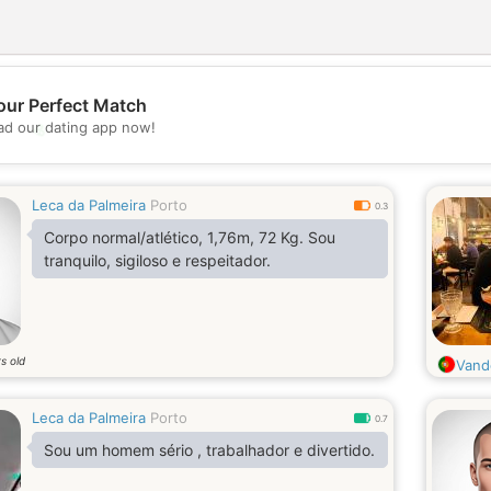
our Perfect Match
💖
d our dating app now!
💕
Leca da Palmeira
Porto
0.3
Corpo normal/atlético, 1,76m, 72 Kg. Sou
tranquilo, sigiloso e respeitador.
s old
Vand
Leca da Palmeira
Porto
0.7
Sou um homem sério , trabalhador e divertido.