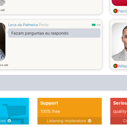
 old
Patri
Leca da Palmeira
Porto
0.9
Fazam perguntas eu respondo
rs old
Will
Support
Serio
100% free
quality
ices
Listening moderators
Co