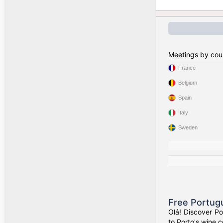
Meetings by cou
France
Belgium
Spain
Italy
Sweden
Free Portug
Olá! Discover Po
to Porto's wine c