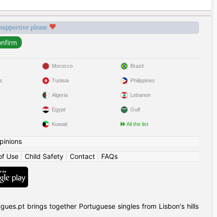
 supportive please
Morocco
Brazil
s
Tunisia
Philippines
Algeria
Lebanon
Egypt
Gulf
Kuwait
All the list
pinions
of Use
|
Child Safety
|
Contact
|
FAQs
gues.pt brings together Portuguese singles from Lisbon's hills