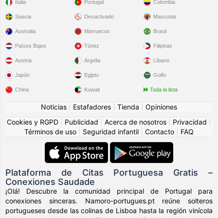
Italia
Portugal
Colombia
Suecia
Desactivado
Mascotas
Australia
Marruecos
Brasil
Países Bajos
Túnez
Filipinas
Austria
Argelia
Líbano
Japón
Egipto
Golfo
China
Kuwait
Toda la lista
Noticias
|
Estafadores
|
Tienda
|
Opiniones
Cookies y RGPD
|
Publicidad
|
Acerca de nosotros
|
Privacidad
|
Términos de uso
|
Seguridad infantil
|
Contacto
|
FAQ
Plataforma de Citas Portuguesa Gratis –
Conexiones Saudade
¡Olá! Descubre la comunidad principal de Portugal para
conexiones sinceras. Namoro-portugues.pt reúne solteros
portugueses desde las colinas de Lisboa hasta la región vinícola