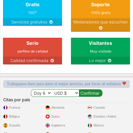
Gratis
Soporte
%
100
100% gratis
Servicios gratuitos
Moderadores que escuchan
Serio
Visitantes
perfiles de calidad
Muy visitado
Calidad confirmada
Lo mejor
Trabajamos duro para darte el mejor servicio, por favor sé solidario
Citas por país
Francia
Alemania
Canadá
Bélgica
Suiza
Estados Unidos
España
Inglaterra
México