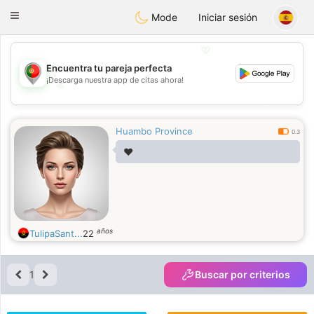
namoro
Portugues
Toggle
Mode
Iniciar sesión
navigation
💖
Encuentra tu pareja perfecta
¡Descarga nuestra app de citas ahora!
💖
💕
💕
Huambo Province
0.3
❤️
años
TulipaSant...
22
1
Buscar por criterios