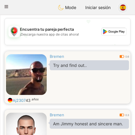
namoro
Portugues
Toggle
Mode
Iniciar sesión
navigation
💖
Encuentra tu pareja perfecta
¡Descarga nuestra app de citas ahora!
💖
💕
💕
Bremen
0.6
Try and find out..
años
Aj2307
43
Bremen
0.3
Am Jimmy honest and sincere man.