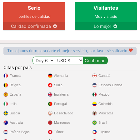
Serio
Visitantes
perfiles de calidad
Muy visitado
Calidad confirmada
Lo mejor
Trabajamos duro para darte el mejor servicio, por favor sé solidario
Citas por país
Francia
Alemania
Canadá
Bélgica
Suiza
Estados Unidos
España
Inglaterra
México
Italia
Portugal
Colombia
Suecia
Desactivado
Mascotas
Australia
Marruecos
Brasil
Países Bajos
Túnez
Filipinas