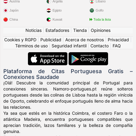
Austria
Argelia
Líbano
Japón
Egipto
Golfo
China
Kuwait
Toda la lista
Noticias
|
Estafadores
|
Tienda
|
Opiniones
Cookies y RGPD
|
Publicidad
|
Acerca de nosotros
|
Privacidad
|
Términos de uso
|
Seguridad infantil
|
Contacto
|
FAQ
Plataforma de Citas Portuguesa Gratis –
Conexiones Saudade
¡Olá! Descubre la comunidad principal de Portugal para
conexiones sinceras. Namoro-portugues.pt reúne solteros
portugueses desde las colinas de Lisboa hasta la región vinícola
de Oporto, celebrando el enfoque portugués lleno de alma hacia
las relaciones.
Ya sea que estés en la histórica Coimbra, el costero Faro o la
atlántica Madeira, encuentra portugueses compatibles que
aprecian tradición, lazos familiares y la belleza de compañía
genuina.