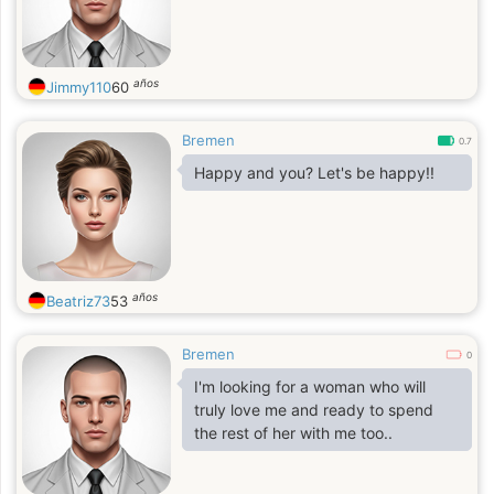
años
Jimmy110
60
Bremen
0.7
Happy and you? Let's be happy!!
años
Beatriz73
53
Bremen
0
I'm looking for a woman who will
truly love me and ready to spend
the rest of her with me too..