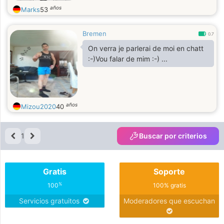
años
Marks
53
Bremen
0.7
On verra je parlerai de moi en chatt
:-)Vou falar de mim :-) ...
años
Mizou2020
40
1
Buscar por criterios
Gratis
Soporte
%
100
100% gratis
Servicios gratuitos
Moderadores que escuchan