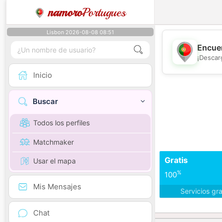
namoro
Portugues
Lisbon 2026-08-08 08:51
Encuen
¡Descar
Inicio
Buscar
Todos los perfiles
Matchmaker
Gratis
Usar el mapa
%
100
Mis Mensajes
Servicios gr
Chat