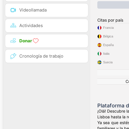
Videollamada
Citas por país
Actividades
Francia
Bélgica
Donar
España
Italia
Cronología de trabajo
Suecia
C
Plataforma 
¡Olá! Descubre l
Lisboa hasta la 
Ya sea que estés
familiares y la 