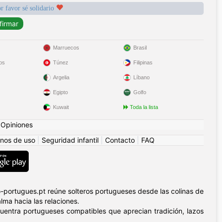
r favor sé solidario
Marruecos
Brasil
os
Túnez
Filipinas
Argelia
Líbano
Egipto
Golfo
Kuwait
Toda la lista
|
Opiniones
nos de uso
|
Seguridad infantil
|
Contacto
|
FAQ
-portugues.pt reúne solteros portugueses desde las colinas de
lma hacia las relaciones.
ncuentra portugueses compatibles que aprecian tradición, lazos