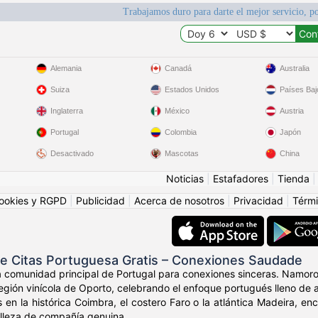
Trabajamos duro para darte el mejor servicio, po
Alemania
Canadá
Australia
Suiza
Estados Unidos
Países Baj
Inglaterra
México
Austria
Portugal
Colombia
Japón
Desactivado
Mascotas
China
Noticias
|
Estafadores
|
Tienda
ookies y RGPD
|
Publicidad
|
Acerca de nosotros
|
Privacidad
|
Térmi
de Citas Portuguesa Gratis – Conexiones Saudade
a comunidad principal de Portugal para conexiones sinceras. Namoro
región vinícola de Oporto, celebrando el enfoque portugués lleno de a
 en la histórica Coimbra, el costero Faro o la atlántica Madeira, e
belleza de compañía genuina.