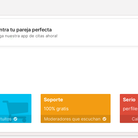
tra tu pareja perfecta
ga nuestra app de citas ahora!
💖
💕
Soporte
Serio
100% gratis
perfile
atuitos
Moderadores que escuchan
Ca