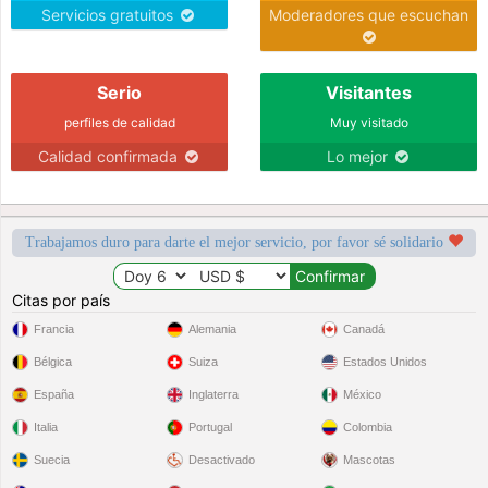
Servicios gratuitos
Moderadores que escuchan
Serio
Visitantes
perfiles de calidad
Muy visitado
Calidad confirmada
Lo mejor
Trabajamos duro para darte el mejor servicio, por favor sé solidario
Citas por país
Francia
Alemania
Canadá
Bélgica
Suiza
Estados Unidos
España
Inglaterra
México
Italia
Portugal
Colombia
Suecia
Desactivado
Mascotas