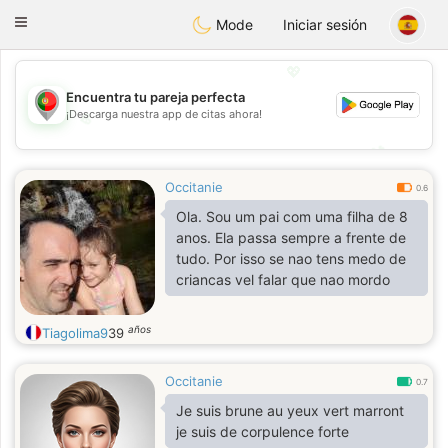
namoro
Portugues
Toggle
Mode
Iniciar sesión
navigation
💖
Encuentra tu pareja perfecta
¡Descarga nuestra app de citas ahora!
💖
💕
💕
Occitanie
0.6
Ola. Sou um pai com uma filha de 8
anos. Ela passa sempre a frente de
tudo. Por isso se nao tens medo de
criancas vel falar que nao mordo
años
Tiagolima9
39
Occitanie
0.7
Je suis brune au yeux vert marront
je suis de corpulence forte