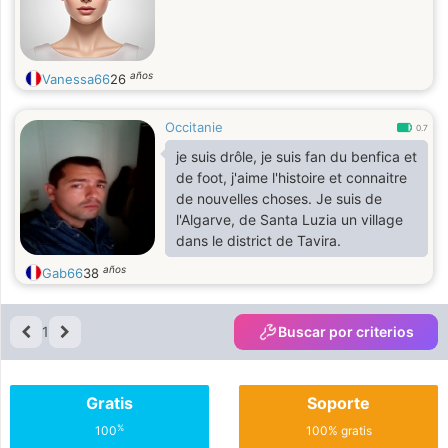
años
Vanessa66
26
Occitanie
0.7
je suis drôle, je suis fan du benfica et
de foot, j'aime l'histoire et connaitre
de nouvelles choses. Je suis de
l'Algarve, de Santa Luzia un village
dans le district de Tavira.
años
Gab66
38
1
Buscar por criterios
Gratis
Soporte
%
100
100% gratis