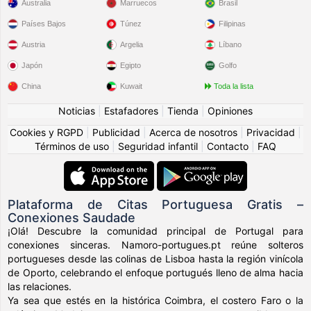
Australia
Marruecos
Brasil
Países Bajos
Túnez
Filipinas
Austria
Argelia
Líbano
Japón
Egipto
Golfo
China
Kuwait
Toda la lista
Noticias
|
Estafadores
|
Tienda
|
Opiniones
Cookies y RGPD
|
Publicidad
|
Acerca de nosotros
|
Privacidad
|
Términos de uso
|
Seguridad infantil
|
Contacto
|
FAQ
Plataforma de Citas Portuguesa Gratis –
Conexiones Saudade
¡Olá! Descubre la comunidad principal de Portugal para
conexiones sinceras. Namoro-portugues.pt reúne solteros
portugueses desde las colinas de Lisboa hasta la región vinícola
de Oporto, celebrando el enfoque portugués lleno de alma hacia
las relaciones.
Ya sea que estés en la histórica Coimbra, el costero Faro o la