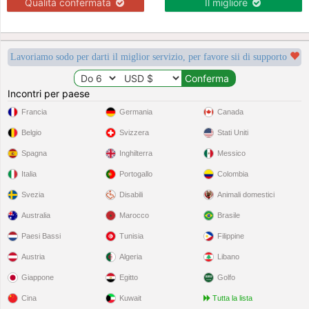
Qualità confermata
Il migliore
Lavoriamo sodo per darti il miglior servizio, per favore sii di supporto
Incontri per paese
Francia
Germania
Canada
Belgio
Svizzera
Stati Uniti
Spagna
Inghilterra
Messico
Italia
Portogallo
Colombia
Svezia
Disabili
Animali domestici
Australia
Marocco
Brasile
Paesi Bassi
Tunisia
Filippine
Austria
Algeria
Libano
Giappone
Egitto
Golfo
Cina
Kuwait
Tutta la lista