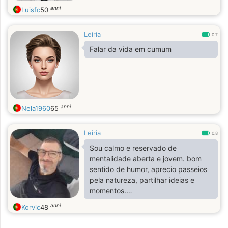
anni
Luisfc
50
Leiria
0.7
Falar da vida em cumum
anni
Nela1960
65
Leiria
0.8
Sou calmo e reservado de
mentalidade aberta e jovem. bom
sentido de humor, aprecio passeios
pela natureza, partilhar ideias e
momentos.
Sou vegan detesto fumos
anni
Korvic
48