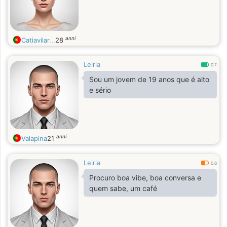
anni
Catiavilar...
28
Leiria
0.7
Sou um jovem de 19 anos que é alto
e sério
anni
Valapina
21
Leiria
0.6
Procuro boa vibe, boa conversa e
quem sabe, um café