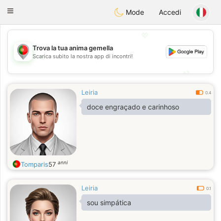
namoro
Portugues
Toggle
Mode
Accedi
navigation
💖
Trova la tua anima gemella
💖
Scarica subito la nostra app di incontri!
💕
💕
Leiria
0.4
doce engraçado e carinhoso
anni
Tomparis
57
Leiria
0.1
sou simpática