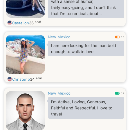
with a sense of humor,
fairly easy-going, and I don't think
that I'm too critical about
things, but I also believe that it takes
anni
Castellon
36
two people contributing to a
relationship to make it work
New Mexico
0.5
I am here looking for the man bold
enough to walk in love
anni
Christenb
34
New Mexico
0.7
I'm Active, Loving, Generous,
Faithful and Respectful. I love to
travel