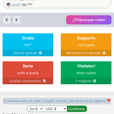
anni
Carl317
38
1
Cerca per criteri
Gratis
Supporto
%
100
100% gratis
Servizi gratuiti
Moderatori in ascolto
Serio
Visitatori
profili di qualità
Molto visitato
Qualità confermata
Il migliore
Lavoriamo sodo per darti il miglior servizio, per favore sii di supporto