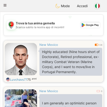
namoro
Portugues
Toggle
Mode
Accedi
navigation
💖
Trova la tua anima gemella
Scarica subito la nostra app di incontri!
💖
💕
💕
New Mexico
0.6
Highly educated (Nine hours short of
Doctorate), Retired professional, ex-
military Combat Veteran (Marine
Corps), and I want to move/live in
Portugal Permanently.
anni
Luvchavs77
75
New Mexico
0
I am generally an optimistic person