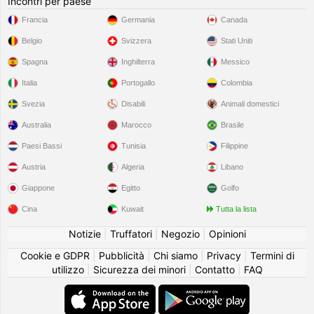
Incontri per paese
Francia
Germania
Canada
Belgio
Svizzera
Stati Uniti
Spagna
Inghilterra
Messico
Italia
Portogallo
Colombia
Svezia
Disabili
Animali domestici
Australia
Marocco
Brasile
Paesi Bassi
Tunisia
Filippine
Austria
Algeria
Libano
Giappone
Egitto
Golfo
Cina
Kuwait
Tutta la lista
Notizie
|
Truffatori
|
Negozio
|
Opinioni
Cookie e GDPR
|
Pubblicità
|
Chi siamo
|
Privacy
|
Termini di
utilizzo
|
Sicurezza dei minori
|
Contatto
|
FAQ