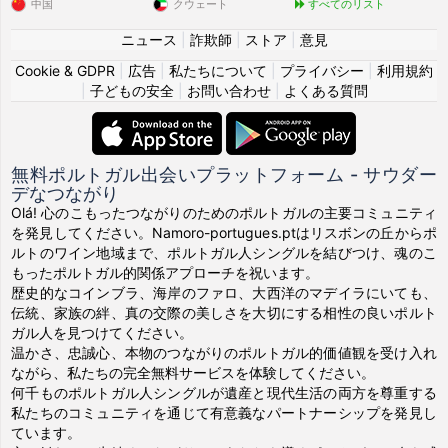
中国
クウェート
すべてのリスト
ニュース
|
詐欺師
|
ストア
|
意見
Cookie & GDPR
|
広告
|
私たちについて
|
プライバシー
|
利用規約
|
子どもの安全
|
お問い合わせ
|
よくある質問
無料ポルトガル出会いプラットフォーム - サウダー
デなつながり
Olá! 心のこもったつながりのためのポルトガルの主要コミュニティ
を発見してください。Namoro-portugues.ptはリスボンの丘からポ
ルトのワイン地域まで、ポルトガル人シングルを結びつけ、魂のこ
もったポルトガル的関係アプローチを祝います。
歴史的なコインブラ、海岸のファロ、大西洋のマデイラにいても、
伝統、家族の絆、真の交際の美しさを大切にする相性の良いポルト
ガル人を見つけてください。
温かさ、忠誠心、本物のつながりのポルトガル的価値観を受け入れ
ながら、私たちの完全無料サービスを体験してください。
何千ものポルトガル人シングルが遺産と現代生活の両方を尊重する
私たちのコミュニティを通じて有意義なパートナーシップを発見し
ています。