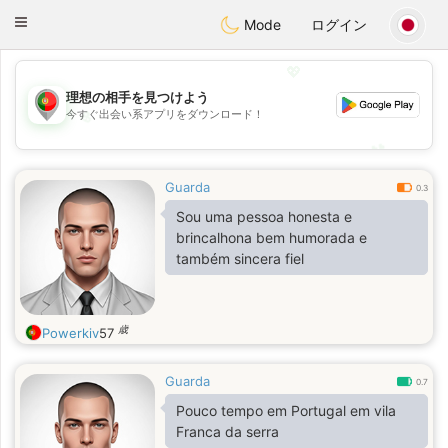
namoro
Portugues
Toggle
Mode
ログイン
navigation
💖
理想の相手を見つけよう
今すぐ出会い系アプリをダウンロード！
💖
💕
💕
Guarda
0.3
Sou uma pessoa honesta e
brincalhona bem humorada e
também sincera fiel
歳
Powerkiv
57
Guarda
0.7
Pouco tempo em Portugal em vila
Franca da serra