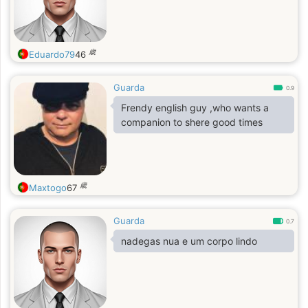
歳
Eduardo79
46
Guarda
0.9
Frendy english guy ,who wants a
companion to shere good times
歳
Maxtogo
67
Guarda
0.7
nadegas nua e um corpo lindo