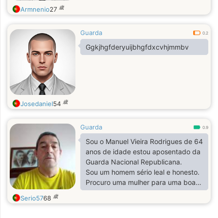
歳
Armnenio
27
Guarda
0.2
Ggkjhgfderyuijbhgfdxcvhjmmbv
歳
Josedaniel
54
Guarda
0.9
Sou o Manuel Vieira Rodrigues de 64
anos de idade estou aposentado da
Guarda Nacional Republicana.
Sou um homem sério leal e honesto.
Procuro uma mulher para uma boa
amizade e futura relação
歳
Serio57
68