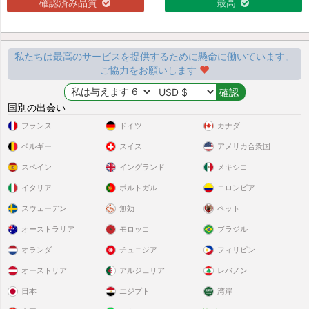
確認済み品質
最高
私たちは最高のサービスを提供するために懸命に働いています。
ご協力をお願いします
国別の出会い
フランス
ドイツ
カナダ
ベルギー
スイス
アメリカ合衆国
スペイン
イングランド
メキシコ
イタリア
ポルトガル
コロンビア
スウェーデン
無効
ペット
オーストラリア
モロッコ
ブラジル
オランダ
チュニジア
フィリピン
オーストリア
アルジェリア
レバノン
日本
エジプト
湾岸