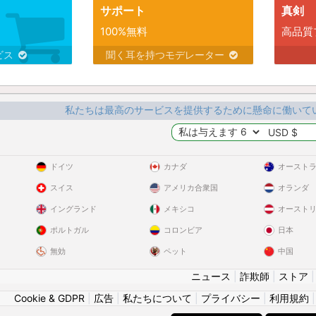
サポート
真剣
100%無料
高品質
ビス
聞く耳を持つモデレーター
私たちは最高のサービスを提供するために懸命に働いて
ドイツ
カナダ
オースト
スイス
アメリカ合衆国
オランダ
イングランド
メキシコ
オースト
ポルトガル
コロンビア
日本
無効
ペット
中国
ニュース
|
詐欺師
|
ストア
Cookie & GDPR
|
広告
|
私たちについて
|
プライバシー
|
利用規約