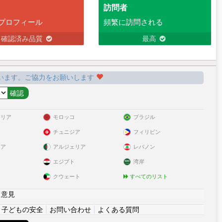
訪問者
プロフィール
頻繁に訪問される
確認済み品質
最高
います。ご協力をお願いします
ラリア
モロッコ
ブラジル
チュニジア
フィリピン
リア
アルジェリア
レバノン
エジプト
湾岸
クウェート
すべてのリスト
|
意見
|
子どもの安全
|
お問い合わせ
|
よくある質問