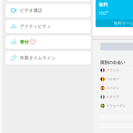
無料
ビデオ通話
%
100
無料サー
アクティビティ
寄付
作業タイムライン
国別の出会い
フランス
ベルギー
スペイン
イタリア
スウェーデン