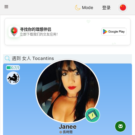
namoro
Portugues
Toggle
Mode
登录
navigation
💖
寻找你的理想伴侣
💖
立即下载我们的交友应用！
💕
💕
遇到 女人 Tocantins
0.7/1
1
Janee
長時間