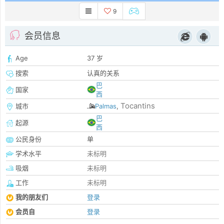
9
会员信息
Age
37 岁
搜索
认真的关系
巴
国家
西
Tocantins
城市
Palmas
,
巴
起源
西
公民身份
单
学术水平
未标明
吸烟
未标明
工作
未标明
我的朋友们
登录
会员自
登录