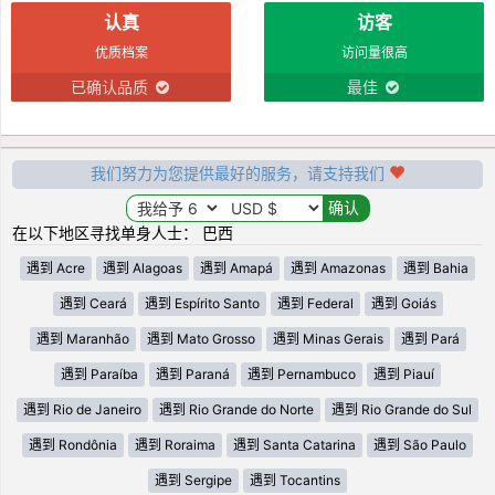
认真
访客
优质档案
访问量很高
已确认品质
最佳
我们努力为您提供最好的服务，请支持我们
在以下地区寻找单身人士： 巴西
遇到 Acre
遇到 Alagoas
遇到 Amapá
遇到 Amazonas
遇到 Bahia
遇到 Ceará
遇到 Espírito Santo
遇到 Federal
遇到 Goiás
遇到 Maranhão
遇到 Mato Grosso
遇到 Minas Gerais
遇到 Pará
遇到 Paraíba
遇到 Paraná
遇到 Pernambuco
遇到 Piauí
遇到 Rio de Janeiro
遇到 Rio Grande do Norte
遇到 Rio Grande do Sul
遇到 Rondônia
遇到 Roraima
遇到 Santa Catarina
遇到 São Paulo
遇到 Sergipe
遇到 Tocantins