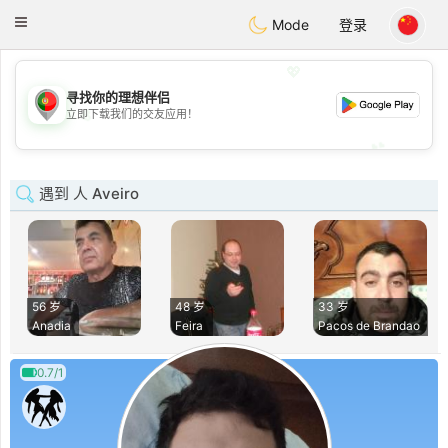
namoro
Portugues
Toggle
Mode
登录
navigation
💖
寻找你的理想伴侣
💖
立即下载我们的交友应用！
💕
💕
遇到 人 Aveiro
56 岁
48 岁
33 岁
Anadia
Feira
Pacos de Brandao
0.7/1