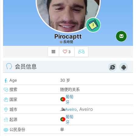
1
Pirocaptt
長時間
3
会员信息
Age
30 岁
搜索
随便的关系
葡萄
国家
牙
Aveiro
城市
Aveiro
,
葡萄
起源
牙
公民身份
单