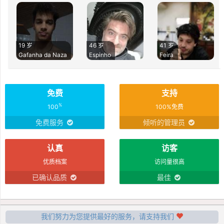
19 岁
46 岁
41 岁
Gafanha da Naza
Espinho
Feira
免费
支持
%
100
100%免费
免费服务
倾听的管理员
认真
访客
优质档案
访问量很高
已确认品质
最佳
我们努力为您提供最好的服务，请支持我们