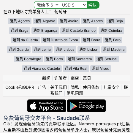
在以下地区寻找单身人士： 葡萄牙
遇到 Açores
遇到 Algarve
遇到 Aveiro
遇到 Azores
遇到 Beja
遇到 Braga
遇到 Bragança
遇到 Castelo Branco
遇到 Coimbra
遇到 da Guarda
遇到 Distrito de Évora
遇到 Évora
遇到 Faro
遇到 Guarda
遇到 Leiria
遇到 Lisboa
遇到 Lisbon
遇到 Madeira
遇到 Portalegre
遇到 Porto
遇到 Santarém
遇到 Setubal
遇到 Viana do Castelo
遇到 Vila Real
遇到 Viseu
新闻
|
诈骗者
|
商店
|
意见
Cookie和GDPR
|
广告
|
关于我们
|
隐私
|
使用条款
|
儿童安全
|
联
系我们
|
常见问题
免费葡萄牙交友平台 - Saudade联系
Olá！发现葡萄牙领先的真挚联系社区。Namoro-portugues.pt汇集
从里斯本山丘到波尔图酒乡的葡萄牙单身人士，庆祝葡萄牙充满灵魂