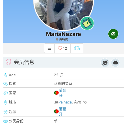
3
MariaNazare
長時間
12
会员信息
Age
22 岁
搜索
认真的关系
葡萄
国家
牙
Aveiro
城市
Palhaca
,
葡萄
起源
牙
公民身份
单