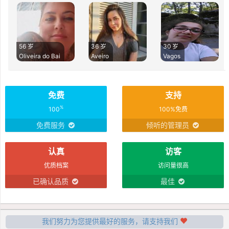
56 岁
36 岁
30 岁
Oliveira do Bai
Aveiro
Vagos
免费
支持
%
100
100%免费
免费服务
倾听的管理员
认真
访客
优质档案
访问量很高
已确认品质
最佳
我们努力为您提供最好的服务，请支持我们