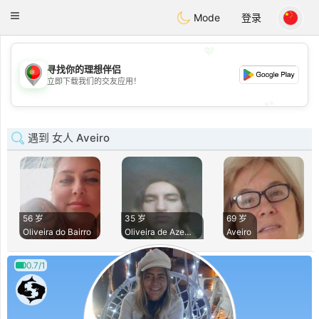
namoro
Portugues
Toggle
Mode
登录
navigation
💖
寻找你的理想伴侣
💖
立即下载我们的交友应用！
💕
💕
遇到 女人 Aveiro
56 岁
35 岁
69 岁
Oliveira do Bairro
Oliveira de Azeméi
Aveiro
0.7/1