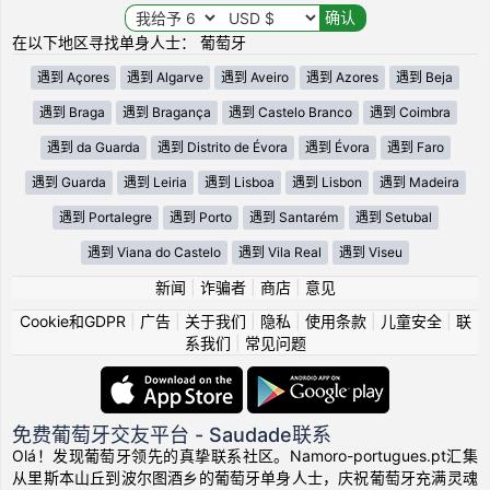
在以下地区寻找单身人士： 葡萄牙
遇到 Açores
遇到 Algarve
遇到 Aveiro
遇到 Azores
遇到 Beja
遇到 Braga
遇到 Bragança
遇到 Castelo Branco
遇到 Coimbra
遇到 da Guarda
遇到 Distrito de Évora
遇到 Évora
遇到 Faro
遇到 Guarda
遇到 Leiria
遇到 Lisboa
遇到 Lisbon
遇到 Madeira
遇到 Portalegre
遇到 Porto
遇到 Santarém
遇到 Setubal
遇到 Viana do Castelo
遇到 Vila Real
遇到 Viseu
新闻
|
诈骗者
|
商店
|
意见
Cookie和GDPR
|
广告
|
关于我们
|
隐私
|
使用条款
|
儿童安全
|
联
系我们
|
常见问题
免费葡萄牙交友平台 - Saudade联系
Olá！发现葡萄牙领先的真挚联系社区。Namoro-portugues.pt汇集
从里斯本山丘到波尔图酒乡的葡萄牙单身人士，庆祝葡萄牙充满灵魂