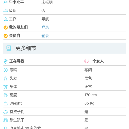
学术水平
未标明
吸烟
否
工作
导航
我的朋友们
登录
会员自
登录
更多细节
正在尋找
一个女人
眼睛
布朗
头发
黑色
身体
正常
高度
170 cm
Weight
65 Kg
有孩子们
是
想生孩子
是
改变城市/国家的爱
是