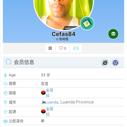
1
Cefas84
長時間
0
会员信息
Age
33 岁
搜索
友谊
安哥
国家
拉
Luanda Province
城市
Luanda
,
安哥
起源
拉
公民身份
单