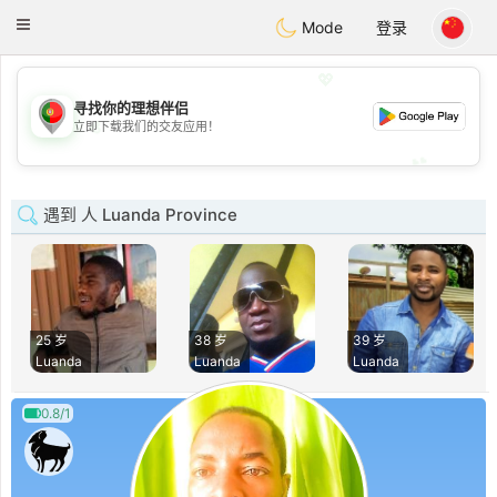
namoro
Portugues
Toggle
Mode
登录
navigation
💖
寻找你的理想伴侣
💖
立即下载我们的交友应用！
💕
💕
遇到 人 Luanda Province
25 岁
38 岁
39 岁
Luanda
Luanda
Luanda
0.8/1