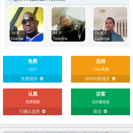
38 岁
34 岁
23 岁
Luanda
Talatona
Cazenga
免费
支持
%
100
100%免费
免费服务
倾听的管理员
认真
访客
优质档案
访问量很高
已确认品质
最佳