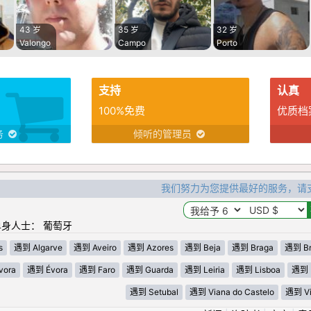
43 岁
35 岁
32 岁
Valongo
Campo
Porto
支持
认真
100%免费
优质档
务
倾听的管理员
我们努力为您提供最好的服务，请
身人士： 葡萄牙
s
遇到 Algarve
遇到 Aveiro
遇到 Azores
遇到 Beja
遇到 Braga
遇到 Br
vora
遇到 Évora
遇到 Faro
遇到 Guarda
遇到 Leiria
遇到 Lisboa
遇到 
遇到 Setubal
遇到 Viana do Castelo
遇到 Vi