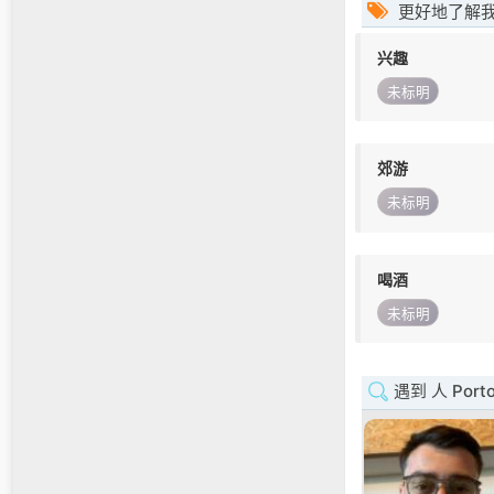
更好地了解
兴趣
未标明
郊游
未标明
喝酒
未标明
遇到 人 Port