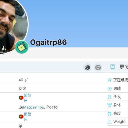
Ogaitrp86
2
更
40 岁
正在尋找
友谊
眼睛
葡萄
头发
牙
身体
Porto
Matosinhos
,
高度
葡萄
牙
Weight
单