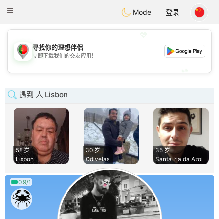
namoro
Portugues
Toggle
Mode
登录
navigation
💖
寻找你的理想伴侣
💖
立即下载我们的交友应用！
💕
💕
遇到 人 Lisbon
58 岁
30 岁
35 岁
Lisbon
Odivelas
Santa Iria da Azoi
0.9/1