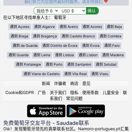
我们努力为您提供最好的服务，请支持我们
在以下地区寻找单身人士： 葡萄牙
遇到 Açores
遇到 Algarve
遇到 Aveiro
遇到 Azores
遇到 Beja
遇到 Braga
遇到 Bragança
遇到 Castelo Branco
遇到 Coimbra
遇到 da Guarda
遇到 Distrito de Évora
遇到 Évora
遇到 Faro
遇到 Guarda
遇到 Leiria
遇到 Lisboa
遇到 Lisbon
遇到 Madeira
遇到 Portalegre
遇到 Porto
遇到 Santarém
遇到 Setubal
遇到 Viana do Castelo
遇到 Vila Real
遇到 Viseu
新闻
|
诈骗者
|
商店
|
意见
Cookie和GDPR
|
广告
|
关于我们
|
隐私
|
使用条款
|
儿童安全
|
联
系我们
|
常见问题
免费葡萄牙交友平台 - Saudade联系
Olá！发现葡萄牙领先的真挚联系社区。Namoro-portugues.pt汇集