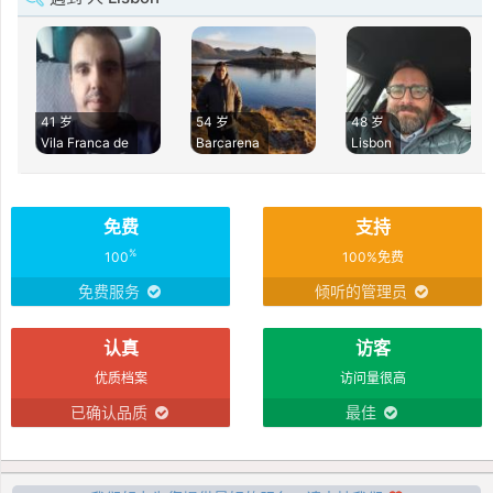
41 岁
54 岁
48 岁
Vila Franca de
Barcarena
Lisbon
免费
支持
%
100
100%免费
免费服务
倾听的管理员
认真
访客
优质档案
访问量很高
已确认品质
最佳