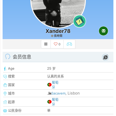
1
Xander78
長時間
0
会员信息
Age
25 岁
搜索
认真的关系
葡萄
国家
牙
Lisbon
城市
Sacavem
,
葡萄
起源
牙
公民身份
单