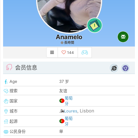
1
Anamelo
長時間
144
会员信息
Age
37 岁
搜索
友谊
葡萄
国家
牙
Lisbon
城市
Loures
,
葡萄
起源
牙
公民身份
单