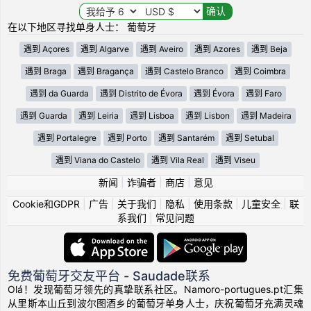
在以下地区寻找单身人士： 葡萄牙
遇到 Açores
遇到 Algarve
遇到 Aveiro
遇到 Azores
遇到 Beja
遇到 Braga
遇到 Bragança
遇到 Castelo Branco
遇到 Coimbra
遇到 da Guarda
遇到 Distrito de Évora
遇到 Évora
遇到 Faro
遇到 Guarda
遇到 Leiria
遇到 Lisboa
遇到 Lisbon
遇到 Madeira
遇到 Portalegre
遇到 Porto
遇到 Santarém
遇到 Setubal
遇到 Viana do Castelo
遇到 Vila Real
遇到 Viseu
新闻
|
诈骗者
|
商店
|
意见
Cookie和GDPR
|
广告
|
关于我们
|
隐私
|
使用条款
|
儿童安全
|
联
系我们
|
常见问题
免费葡萄牙交友平台 - Saudade联系
Olá！发现葡萄牙领先的真挚联系社区。Namoro-portugues.pt汇集
从里斯本山丘到波尔图酒乡的葡萄牙单身人士，庆祝葡萄牙充满灵魂