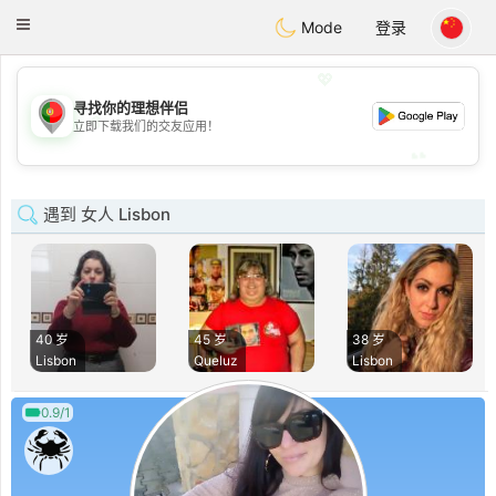
namoro
Portugues
Toggle
Mode
登录
navigation
💖
寻找你的理想伴侣
💖
立即下载我们的交友应用！
💕
💕
遇到 女人 Lisbon
40 岁
45 岁
38 岁
Lisbon
Queluz
Lisbon
0.9/1