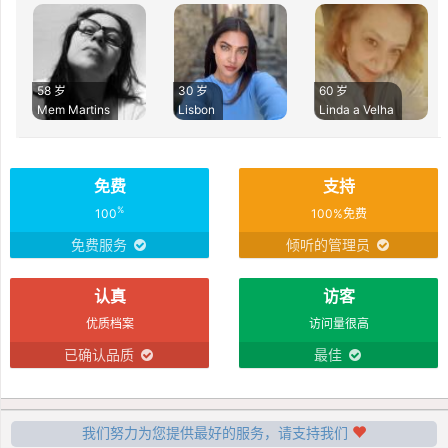
58 岁
30 岁
60 岁
Mem Martins
Lisbon
Linda a Velha
免费
支持
%
100
100%免费
免费服务
倾听的管理员
认真
访客
优质档案
访问量很高
已确认品质
最佳
我们努力为您提供最好的服务，请支持我们