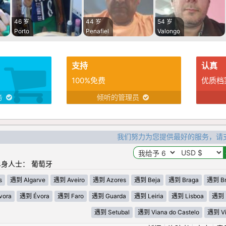
46 岁
44 岁
54 岁
Porto
Penafiel
Valongo
支持
认真
100%免费
优质档
务
倾听的管理员
我们努力为您提供最好的服务，请
身人士： 葡萄牙
s
遇到 Algarve
遇到 Aveiro
遇到 Azores
遇到 Beja
遇到 Braga
遇到 Br
vora
遇到 Évora
遇到 Faro
遇到 Guarda
遇到 Leiria
遇到 Lisboa
遇到 
遇到 Setubal
遇到 Viana do Castelo
遇到 Vi