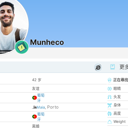
Munheco
1
更
42 岁
正在尋找
友谊
眼睛
葡萄
头发
牙
身体
Porto
Maia
,
高度
葡萄
牙
Weight
离婚