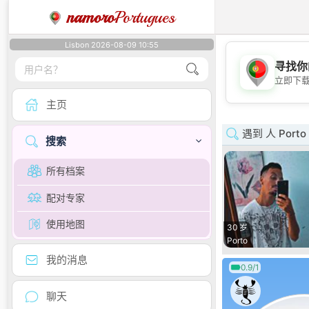
namoro
Portugues
Lisbon 2026-08-09 10:55
寻找你
立即下
主页
遇到 人 Porto
搜索
所有档案
配对专家
使用地图
30 岁
Porto
我的消息
0.9/1
聊天