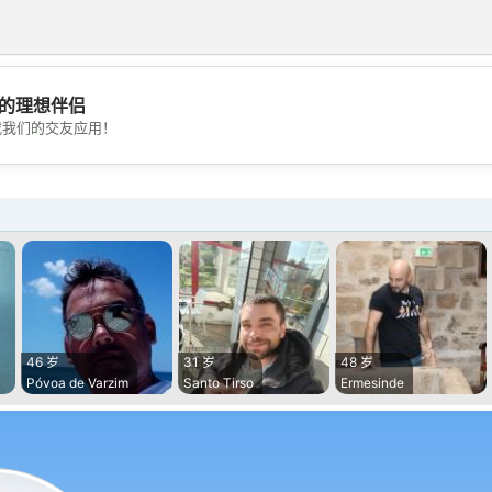
的理想伴侣
💖
载我们的交友应用！
💕
46 岁
31 岁
48 岁
Póvoa de Varzim
Santo Tirso
Ermesinde