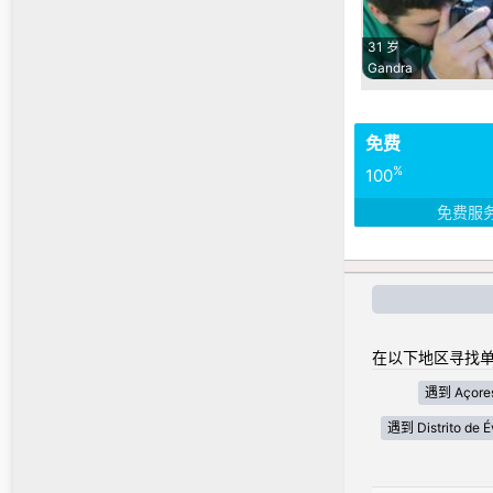
31 岁
Gandra
免费
%
100
免费服
在以下地区寻找单
遇到 Açore
遇到 Distrito de É