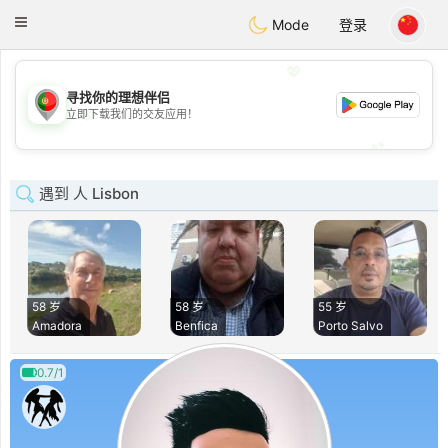
namoro
Portugues
Toggle
Mode
登录
navigation
💖
寻找你的理想伴侣
💖
立即下载我们的交友应用！
💕
💕
遇到 人 Lisbon
58 岁
58 岁
55 岁
Amadora
Benfica
Porto Salvo
0.7/1