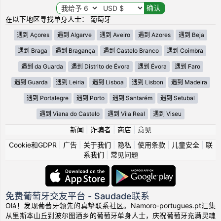
在以下地区寻找单身人士： 葡萄牙
遇到 Açores
遇到 Algarve
遇到 Aveiro
遇到 Azores
遇到 Beja
遇到 Braga
遇到 Bragança
遇到 Castelo Branco
遇到 Coimbra
遇到 da Guarda
遇到 Distrito de Évora
遇到 Évora
遇到 Faro
遇到 Guarda
遇到 Leiria
遇到 Lisboa
遇到 Lisbon
遇到 Madeira
遇到 Portalegre
遇到 Porto
遇到 Santarém
遇到 Setubal
遇到 Viana do Castelo
遇到 Vila Real
遇到 Viseu
新闻
|
诈骗者
|
商店
|
意见
Cookie和GDPR
|
广告
|
关于我们
|
隐私
|
使用条款
|
儿童安全
|
联
系我们
|
常见问题
免费葡萄牙交友平台 - Saudade联系
Olá！发现葡萄牙领先的真挚联系社区。Namoro-portugues.pt汇集
从里斯本山丘到波尔图酒乡的葡萄牙单身人士，庆祝葡萄牙充满灵魂