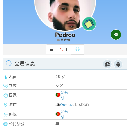
1
Pedroo
長時間
1
会员信息
Age
25 岁
搜索
友谊
葡萄
国家
牙
Lisbon
城市
Queluz
,
葡萄
起源
牙
公民身份
单