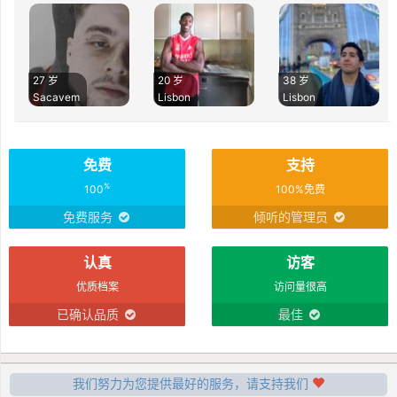
27 岁
20 岁
38 岁
Sacavem
Lisbon
Lisbon
免费
支持
%
100
100%免费
免费服务
倾听的管理员
认真
访客
优质档案
访问量很高
已确认品质
最佳
我们努力为您提供最好的服务，请支持我们