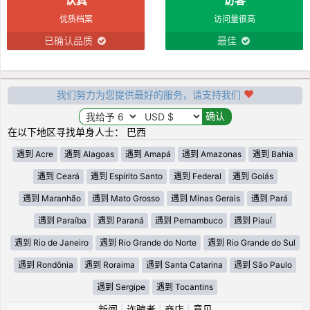
优质档案
访问量很高
已确认品质
最佳
我们努力为您提供最好的服务，请支持我们
在以下地区寻找单身人士： 巴西
遇到 Acre
遇到 Alagoas
遇到 Amapá
遇到 Amazonas
遇到 Bahia
遇到 Ceará
遇到 Espírito Santo
遇到 Federal
遇到 Goiás
遇到 Maranhão
遇到 Mato Grosso
遇到 Minas Gerais
遇到 Pará
遇到 Paraíba
遇到 Paraná
遇到 Pernambuco
遇到 Piauí
遇到 Rio de Janeiro
遇到 Rio Grande do Norte
遇到 Rio Grande do Sul
遇到 Rondônia
遇到 Roraima
遇到 Santa Catarina
遇到 São Paulo
遇到 Sergipe
遇到 Tocantins
新闻
|
诈骗者
|
商店
|
意见