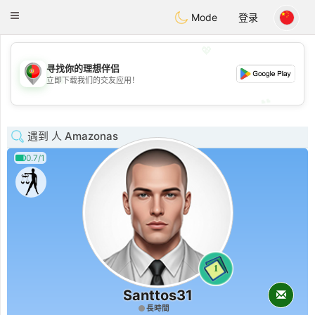
namoro
Portugues
Toggle
Mode
登录
navigation
💖
寻找你的理想伴侣
💖
立即下载我们的交友应用！
💕
💕
遇到 人 Amazonas
0.7/1
1
Santtos31
長時間