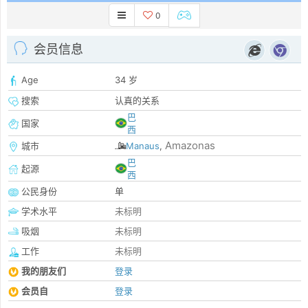
0
会员信息
Age
34 岁
搜索
认真的关系
巴
国家
西
Amazonas
城市
Manaus
,
巴
起源
西
公民身份
单
学术水平
未标明
吸烟
未标明
工作
未标明
我的朋友们
登录
会员自
登录