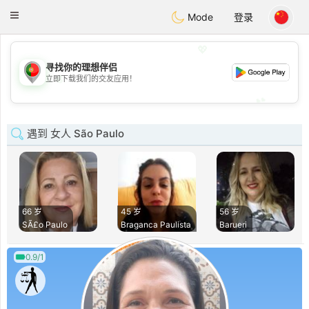
namoro
Portugues
Toggle
Mode
登录
navigation
💖
寻找你的理想伴侣
💖
立即下载我们的交友应用！
💕
💕
遇到 女人 São Paulo
66 岁
45 岁
56 岁
SÃ£o Paulo
Braganca Paulista
Barueri
0.9/1