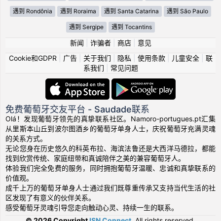
遇到 Rondônia
遇到 Roraima
遇到 Santa Catarina
遇到 São Paulo
遇到 Sergipe
遇到 Tocantins
新闻
|
诈骗者
|
商店
|
意见
Cookie和GDPR
|
广告
|
关于我们
|
隐私
|
使用条款
|
儿童安全
|
联
系我们
|
常见问题
免费葡萄牙交友平台 - Saudade联系
Olá！发现葡萄牙领先的真挚联系社区。Namoro-portugues.pt汇集
从里斯本山丘到波尔图酒乡的葡萄牙单身人士，庆祝葡萄牙充满灵魂
的关系方式。
无论您身在历史悠久的科英布拉、海滨法鲁还是大西洋马德拉，都能
找到欣赏传统、家庭纽带和真诚陪伴之美的兼容葡萄牙人。
体验我们完全免费的服务，同时拥抱葡萄牙温暖、忠诚和真挚联系的
价值观。
成千上万的葡萄牙单身人士通过我们既尊重传承又支持当代生活的社
区发现了有意义的伙伴关系。
感受葡萄牙灵魂引导您走向触动心灵、持续一生的联系。
© 2026 Copyright
ISN Connect
.
All rights reserved.