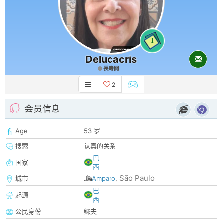
1
Delucacris
長時間
2
会员信息
Age
53 岁
搜索
认真的关系
巴
国家
西
São Paulo
城市
Amparo
,
巴
起源
西
公民身份
鳏夫