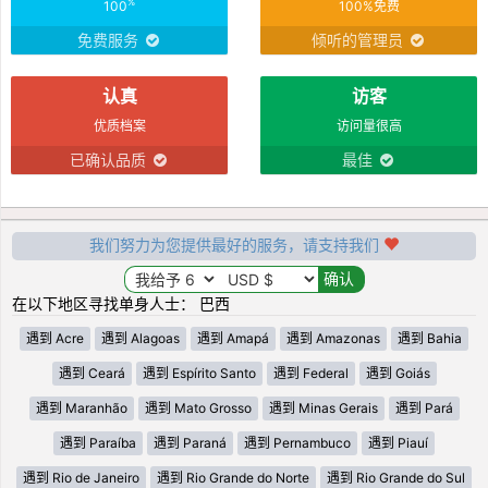
%
100
100%免费
免费服务
倾听的管理员
认真
访客
优质档案
访问量很高
已确认品质
最佳
我们努力为您提供最好的服务，请支持我们
在以下地区寻找单身人士： 巴西
遇到 Acre
遇到 Alagoas
遇到 Amapá
遇到 Amazonas
遇到 Bahia
遇到 Ceará
遇到 Espírito Santo
遇到 Federal
遇到 Goiás
遇到 Maranhão
遇到 Mato Grosso
遇到 Minas Gerais
遇到 Pará
遇到 Paraíba
遇到 Paraná
遇到 Pernambuco
遇到 Piauí
遇到 Rio de Janeiro
遇到 Rio Grande do Norte
遇到 Rio Grande do Sul