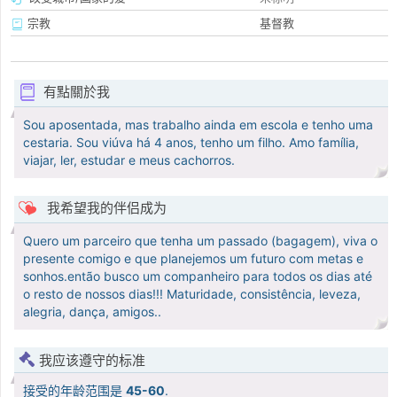
宗教
基督教
有點關於我
Sou aposentada, mas trabalho ainda em escola e tenho uma
cestaria. Sou viúva há 4 anos, tenho um filho. Amo família,
viajar, ler, estudar e meus cachorros.
我希望我的伴侣成为
Quero um parceiro que tenha um passado (bagagem), viva o
presente comigo e que planejemos um futuro com metas e
sonhos.então busco um companheiro para todos os dias até
o resto de nossos dias!!! Maturidade, consistência, leveza,
alegria, dança, amigos..
我应该遵守的标准
接受的年龄范围是
45-60
.