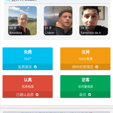
58 岁
21 岁
35 岁
Amadora
Lisbon
Santa Iria da A
免费
支持
%
100
100%免费
免费服务
倾听的管理员
认真
访客
优质档案
访问量很高
已确认品质
最佳