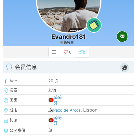
1
Evandro181
長時間
0
会员信息
Age
20 岁
搜索
友谊
葡萄
国家
牙
Lisbon
城市
Paco de Arcos
,
葡萄
起源
牙
公民身份
单