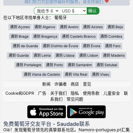
我们努力为您提供最好的服务，请支持我们
在以下地区寻找单身人士： 葡萄牙
遇到 Açores
遇到 Algarve
遇到 Aveiro
遇到 Azores
遇到 Beja
遇到 Braga
遇到 Bragança
遇到 Castelo Branco
遇到 Coimbra
遇到 da Guarda
遇到 Distrito de Évora
遇到 Évora
遇到 Faro
遇到 Guarda
遇到 Leiria
遇到 Lisboa
遇到 Lisbon
遇到 Madeira
遇到 Portalegre
遇到 Porto
遇到 Santarém
遇到 Setubal
遇到 Viana do Castelo
遇到 Vila Real
遇到 Viseu
新闻
|
诈骗者
|
商店
|
意见
Cookie和GDPR
|
广告
|
关于我们
|
隐私
|
使用条款
|
儿童安全
|
联
系我们
|
常见问题
免费葡萄牙交友平台 - Saudade联系
Olá！发现葡萄牙领先的真挚联系社区。Namoro-portugues.pt汇集