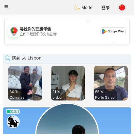
namoro
Portugues
Toggle
Mode
登录
navigation
💖
寻找你的理想伴侣
💖
立即下载我们的交友应用！
💕
💕
遇到 人 Lisbon
30 岁
21 岁
55 岁
Odivelas
Lisbon
Porto Salvo
0.8/1