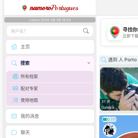
namoro
Portugues
Lisbon 2026-08-06 16:20
寻找你
立即下
主页
遇到 人 Porto
搜索
所有档案
配对专家
使用地图
31 岁
Gandra
我的消息
0.7/1
聊天