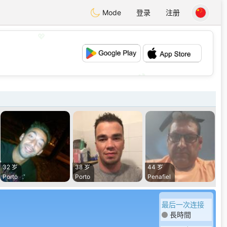
Mode
登录
注册
💖
💕
32 岁
38 岁
44 岁
Porto
Porto
Penafiel
最后一次连接
長時間