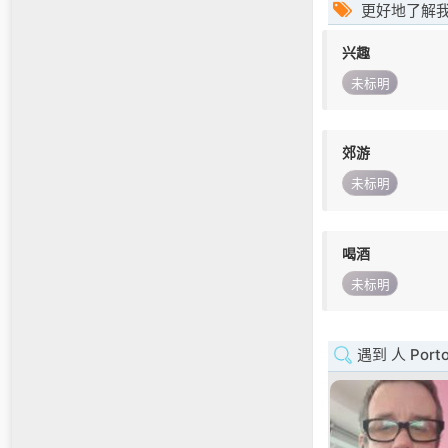
更好地了解
兴趣
未标明
郊游
未标明
喝酒
未标明
遇到 人 Port