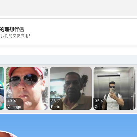
的理想伴侣
💖
载我们的交友应用！
💕
43 岁
36 岁
35 岁
Valongo
Porto
Gaia