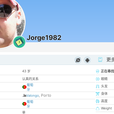
Jorge1982
1
更
43 岁
正在尋找
认真的关系
眼睛
葡萄
头发
牙
身体
Porto
Valongo
,
高度
葡萄
牙
Weight
单