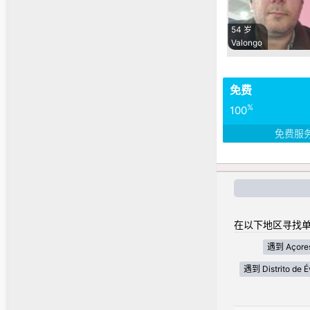
54 岁
Valongo
免费
%
100
免费服
在以下地区寻找单
遇到 Açore
遇到 Distrito de É