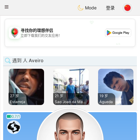
namoro
Portugues
Toggle
Mode
登录
navigation
💖
寻找你的理想伴侣
💖
立即下载我们的交友应用！
💕
💕
遇到 人 Aveiro
27 岁
21 岁
19 岁
Estarreja
Sao Joao da Madeir
Águeda
0.7/1