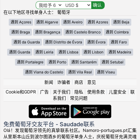
在以下地区寻找单身人士： 葡萄牙
遇到 Açores
遇到 Algarve
遇到 Aveiro
遇到 Azores
遇到 Beja
遇到 Braga
遇到 Bragança
遇到 Castelo Branco
遇到 Coimbra
遇到 da Guarda
遇到 Distrito de Évora
遇到 Évora
遇到 Faro
遇到 Guarda
遇到 Leiria
遇到 Lisboa
遇到 Lisbon
遇到 Madeira
遇到 Portalegre
遇到 Porto
遇到 Santarém
遇到 Setubal
遇到 Viana do Castelo
遇到 Vila Real
遇到 Viseu
新闻
|
诈骗者
|
商店
|
意见
Cookie和GDPR
|
广告
|
关于我们
|
隐私
|
使用条款
|
儿童安全
|
联
系我们
|
常见问题
免费葡萄牙交友平台 - Saudade联系
Olá！发现葡萄牙领先的真挚联系社区。Namoro-portugues.pt汇集
从里斯本山丘到波尔图酒乡的葡萄牙单身人士，庆祝葡萄牙充满灵魂