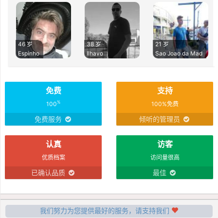
46 岁
38 岁
21 岁
Espinho
Ilhavo
Sao Joao da Mad
免费
支持
%
100
100%免费
免费服务
倾听的管理员
认真
访客
优质档案
访问量很高
已确认品质
最佳
我们努力为您提供最好的服务，请支持我们