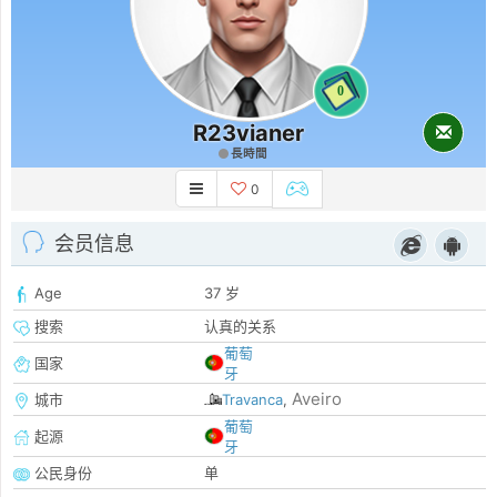
0
R23vianer
長時間
0
会员信息
Age
37 岁
搜索
认真的关系
葡萄
国家
牙
Aveiro
城市
Travanca
,
葡萄
起源
牙
公民身份
单