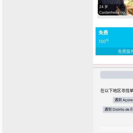
24 岁
Castanheira do
免费
%
100
免费服
在以下地区寻找单
遇到 Açore
遇到 Distrito de É