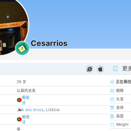
Cesarrios
1
更
26 岁
正在尋找
认真的关系
眼睛
葡萄
头发
牙
身体
Lisboa
A dos Arcos
,
高度
葡萄
牙
Weight
单