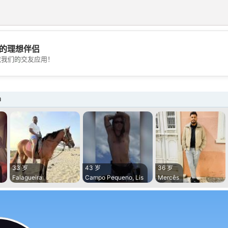
的理想伴侣
💖
载我们的交友应用！
💕
a
33 岁
43 岁
36 岁
Falagueira
Campo Pequeno, Lis
Mercês