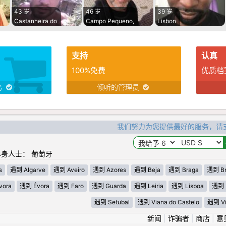
43 岁
46 岁
39 岁
Castanheira do
Campo Pequeno,
Lisbon
支持
认真
100%免费
优质档
务
倾听的管理员
我们努力为您提供最好的服务，请
身人士： 葡萄牙
s
遇到 Algarve
遇到 Aveiro
遇到 Azores
遇到 Beja
遇到 Braga
遇到 Br
vora
遇到 Évora
遇到 Faro
遇到 Guarda
遇到 Leiria
遇到 Lisboa
遇到 
遇到 Setubal
遇到 Viana do Castelo
遇到 Vi
新闻
|
诈骗者
|
商店
|
意