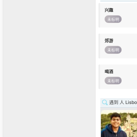
兴趣
未标明
郊游
未标明
喝酒
未标明
遇到 人 Lisbo