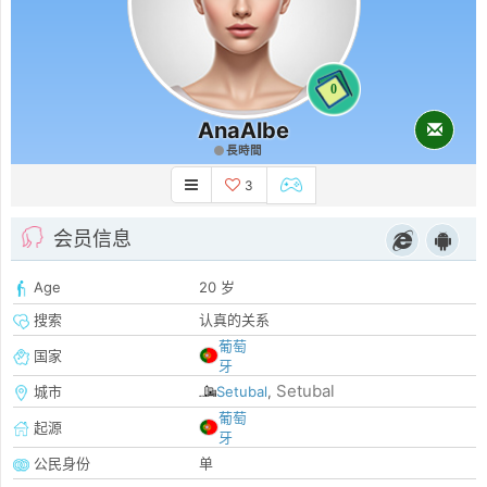
0
AnaAlbe
長時間
3
会员信息
Age
20 岁
搜索
认真的关系
葡萄
国家
牙
Setubal
城市
Setubal
,
葡萄
起源
牙
公民身份
单