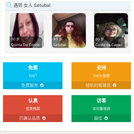
遇到 女人 Setubal
50 岁
43 岁
60 岁
Quinta Do Conde
Setubal
Costa da Capari
免费
支持
%
100
100%免费
免费服务
倾听的管理员
认真
访客
优质档案
访问量很高
已确认品质
最佳