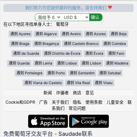
我们努力为您提供最好的服务，请支持我们
在以下地区寻找单身人士： 葡萄牙
遇到 Açores
遇到 Algarve
遇到 Aveiro
遇到 Azores
遇到 Beja
遇到 Braga
遇到 Bragança
遇到 Castelo Branco
遇到 Coimbra
遇到 da Guarda
遇到 Distrito de Évora
遇到 Évora
遇到 Faro
遇到 Guarda
遇到 Leiria
遇到 Lisboa
遇到 Lisbon
遇到 Madeira
遇到 Portalegre
遇到 Porto
遇到 Santarém
遇到 Setubal
遇到 Viana do Castelo
遇到 Vila Real
遇到 Viseu
新闻
|
诈骗者
|
商店
|
意见
Cookie和GDPR
|
广告
|
关于我们
|
隐私
|
使用条款
|
儿童安全
|
联
系我们
|
常见问题
免费葡萄牙交友平台 - Saudade联系