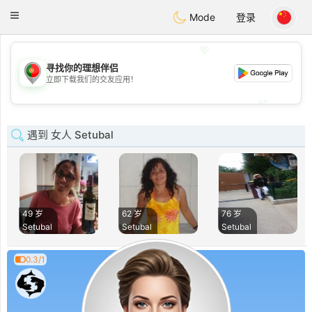
namoro
Portugues
Toggle
Mode
登录
navigation
💖
寻找你的理想伴侣
💖
立即下载我们的交友应用！
💕
💕
遇到 女人 Setubal
49 岁
62 岁
76 岁
Setubal
Setubal
Setubal
0.3/1