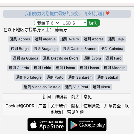
我们努力为您提供最好的服务，请支持我们
在以下地区寻找单身人士： 葡萄牙
遇到 Açores
遇到 Algarve
遇到 Aveiro
遇到 Azores
遇到 Beja
遇到 Braga
遇到 Bragança
遇到 Castelo Branco
遇到 Coimbra
遇到 da Guarda
遇到 Distrito de Évora
遇到 Évora
遇到 Faro
遇到 Guarda
遇到 Leiria
遇到 Lisboa
遇到 Lisbon
遇到 Madeira
遇到 Portalegre
遇到 Porto
遇到 Santarém
遇到 Setubal
遇到 Viana do Castelo
遇到 Vila Real
遇到 Viseu
新闻
|
诈骗者
|
商店
|
意见
Cookie和GDPR
|
广告
|
关于我们
|
隐私
|
使用条款
|
儿童安全
|
联
系我们
|
常见问题