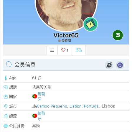
1
Victor65
長時間
1
会员信息
Age
61 岁
搜索
认真的关系
葡萄
国家
牙
Lisboa
城市
Campo Pequeno, Lisbon, Portugal
,
葡萄
起源
牙
公民身份
离婚