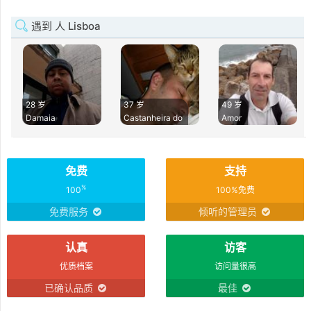
遇到 人 Lisboa
28 岁
37 岁
49 岁
Damaia
Castanheira do
Amor
免费
支持
%
100
100%免费
免费服务
倾听的管理员
认真
访客
优质档案
访问量很高
已确认品质
最佳