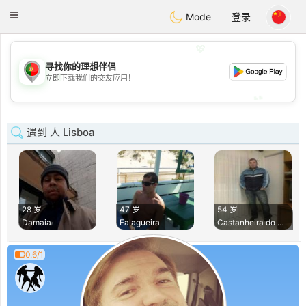
namoro
Portugues
Toggle
Mode
登录
navigation
💖
寻找你的理想伴侣
💖
立即下载我们的交友应用！
💕
💕
遇到 人 Lisboa
28 岁
47 岁
54 岁
Damaia
Falagueira
Castanheira do Rib
0.6/1