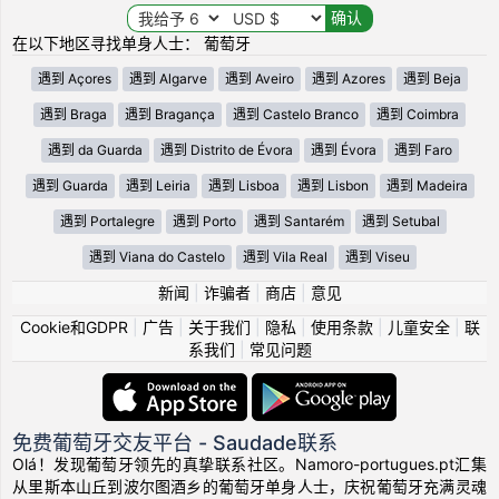
在以下地区寻找单身人士： 葡萄牙
遇到 Açores
遇到 Algarve
遇到 Aveiro
遇到 Azores
遇到 Beja
遇到 Braga
遇到 Bragança
遇到 Castelo Branco
遇到 Coimbra
遇到 da Guarda
遇到 Distrito de Évora
遇到 Évora
遇到 Faro
遇到 Guarda
遇到 Leiria
遇到 Lisboa
遇到 Lisbon
遇到 Madeira
遇到 Portalegre
遇到 Porto
遇到 Santarém
遇到 Setubal
遇到 Viana do Castelo
遇到 Vila Real
遇到 Viseu
新闻
|
诈骗者
|
商店
|
意见
Cookie和GDPR
|
广告
|
关于我们
|
隐私
|
使用条款
|
儿童安全
|
联
系我们
|
常见问题
免费葡萄牙交友平台 - Saudade联系
Olá！发现葡萄牙领先的真挚联系社区。Namoro-portugues.pt汇集
从里斯本山丘到波尔图酒乡的葡萄牙单身人士，庆祝葡萄牙充满灵魂