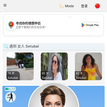
namoro
Portugues
Toggle
Mode
登录
navigation
💖
寻找你的理想伴侣
💖
立即下载我们的交友应用！
💕
💕
遇到 女人 Setubal
76 岁
65 岁
62 岁
Setubal
Setubal
Setubal
0.7/1