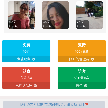
49 岁
38 岁
76 岁
Setubal
Setubal
Setubal
免费
支持
%
100
100%免费
免费服务
倾听的管理员
认真
访客
优质档案
访问量很高
已确认品质
最佳
我们努力为您提供最好的服务，请支持我们