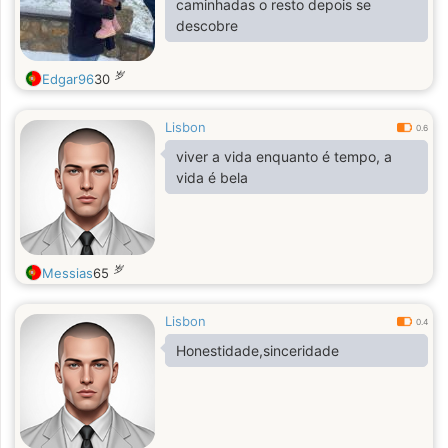
caminhadas o resto depois se
descobre
岁
Edgar96
30
Lisbon
0.6
viver a vida enquanto é tempo, a
vida é bela
岁
Messias
65
Lisbon
0.4
Honestidade,sinceridade