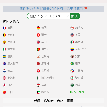
我们努力为您提供最好的服务，请支持我们
按国家约会
法国
德国
加拿大
比利时
瑞士
美国
西班牙
英国
墨西哥
意大利
葡萄牙
哥伦比亚
瑞典
已禁用
宠物
澳大利亚
摩洛哥
巴西
荷兰
突尼斯
菲律宾
奥地利
阿尔及利亚
黎巴嫩
日本
埃及
海湾
中国
科威特
所有列表
新闻
|
诈骗者
|
商店
|
意见