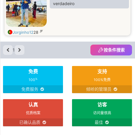
verdadeiro
岁
Jorginho12
28
1
按条件搜索
免费
支持
%
100
100%免费
免费服务
倾听的管理员
认真
访客
优质档案
访问量很高
已确认品质
最佳