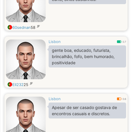
岁
60sednan
58
Lisbon
0.7
gente boa, educado, futurista,
brincalhão, fofo, bem humorado,
positividade
岁
Ell232
25
Lisbon
0.6
Apesar de ser casado gostava de
encontros casuais e discretos.