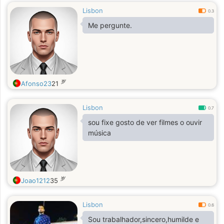
Lisbon
0.3
Me pergunte.
岁
Afonso23
21
Lisbon
0.7
sou fixe gosto de ver filmes o ouvir
música
岁
Joao1212
35
Lisbon
0.6
Sou trabalhador,sincero,humilde e