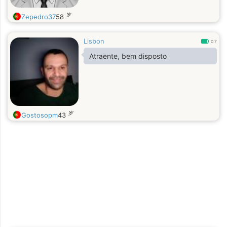
岁
Zepedro37
58
Lisbon
0.7
Atraente, bem disposto
岁
Gostosopm
43