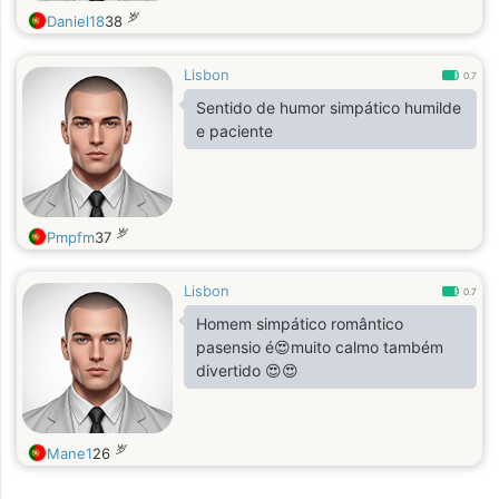
岁
Daniel18
38
Lisbon
0.7
Sentido de humor simpático humilde
e paciente
岁
Pmpfm
37
Lisbon
0.7
Homem simpático romântico
pasensio é😍muito calmo também
divertido 😍😍
岁
Mane1
26