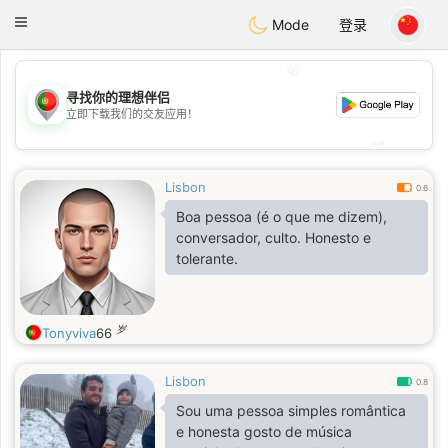
namoro
Portugues
Toggle
Mode
登录
navigation
💖
寻找你的理想伴侣
💖
立即下载我们的交友应用！
💕
💕
Lisbon
0.6
Boa pessoa (é o que me dizem),
conversador, culto. Honesto e
tolerante.
岁
Tonyviva
66
Lisbon
0.8
Sou uma pessoa simples romântica
e honesta gosto de música