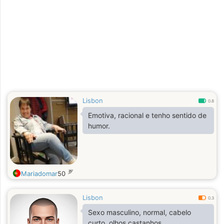
Lisbon
0.8
Emotiva, racional e tenho sentido de
humor.
岁
Mariadomar
50
Lisbon
0.3
Sexo masculino, normal, cabelo
curto, olhos castanhos.