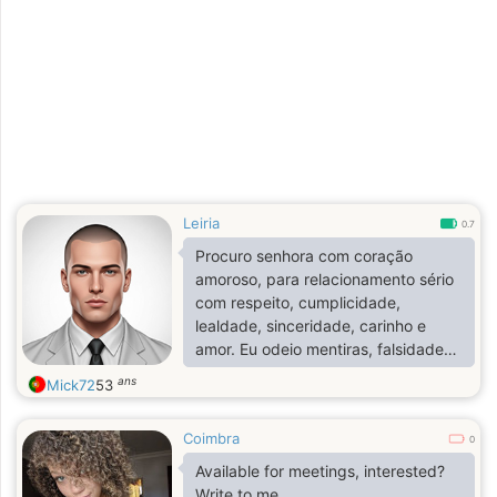
Leiria
0.7
Procuro senhora com coração
amoroso, para relacionamento sério
com respeito, cumplicidade,
lealdade, sinceridade, carinho e
amor. Eu odeio mentiras, falsidades
e traição. Estou procurando apenas
ans
Mick72
53
relacionamento sério, não diversão
nem aventuras! ❤️ Quero voltar amar
Coimbra
e ser amado.
0
Available for meetings, interested?
Write to me.