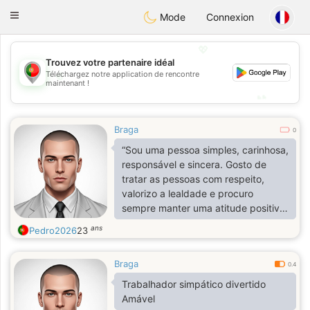
namoro
Portugues
Toggle
Mode
Connexion
navigation
💖
Trouvez votre partenaire idéal
💖
Téléchargez notre application de rencontre
maintenant !
💕
💕
Braga
0
“Sou uma pessoa simples, carinhosa,
responsável e sincera. Gosto de
tratar as pessoas com respeito,
valorizo a lealdade e procuro
sempre manter uma atitude positiva
perante a vida.”
ans
Pedro2026
23
Braga
0.4
Trabalhador simpático divertido
Amável