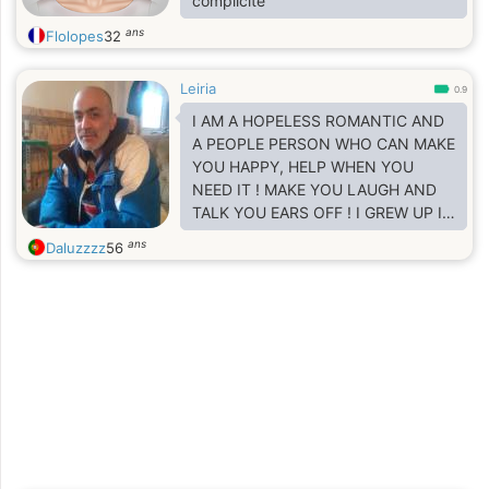
complicité
ans
Flolopes
32
Leiria
0.9
I AM A HOPELESS ROMANTIC AND
A PEOPLE PERSON WHO CAN MAKE
YOU HAPPY, HELP WHEN YOU
NEED IT ! MAKE YOU LAUGH AND
TALK YOU EARS OFF ! I GREW UP IN
CANADA AND FIND MYSELF LIVING
ans
Daluzzzz
56
A LIFE THAT MANY CAN ONLY
DREAM OF ! NEVER MARRIED AND
NO CHILDREN , A LOVER OF LIFE
AND STRESS FREE HUMAN, BOUND
BY NATURE,
DETERMINATION,LAUGHTER AND
DREAMS !