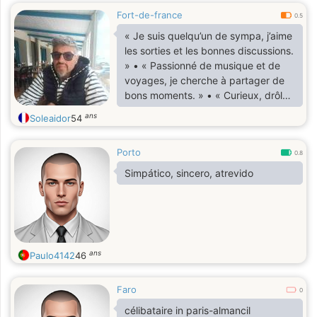
Fort-de-france
0.5
« Je suis quelqu’un de sympa, j’aime
les sorties et les bonnes discussions.
» •⁠ ⁠« Passionné de musique et de
voyages, je cherche à partager de
bons moments. » •⁠ ⁠« Curieux, drôle
et ouvert d’esprit, je cherche à
ans
Soleaidor
54
rencontrer quelqu’un de sincère. »
Porto
0.8
Simpático, sincero, atrevido
ans
Paulo4142
46
Faro
0
célibataire in paris-almancil