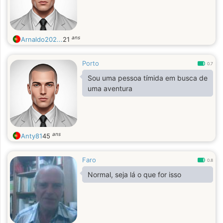
ans
Arnaldo202...
21
Porto
0.7
Sou uma pessoa tímida em busca de
uma aventura
ans
Anty81
45
Faro
0.8
Normal, seja lá o que for isso