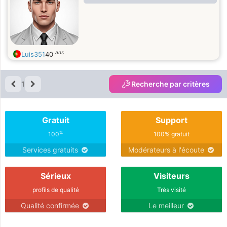
ans
Luis351
40
1
Recherche par critères
Gratuit
Support
%
100
100% gratuit
Services gratuits
Modérateurs à l'écoute
Sérieux
Visiteurs
profils de qualité
Très visité
Qualité confirmée
Le meilleur