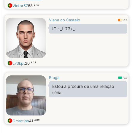
ans
Victor57
68
Viana do Castelo
0.3
IG : _L.73k_
ans
L73kpt
20
Braga
0.9
Estou à procura de uma relação
séria.
ans
Gmartins
41