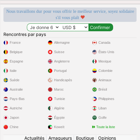
Nous travaillons dur pour vous offrir le meilleur service, soyez solidaire
s'il vous plaît
Rencontres par pays
France
Allemagne
Canada
Belgique
Suisse
États-Unis
Espagne
Angleterre
Mexique
Italie
Portugal
Colombie
Suède
Handicapés
Animaux
Australie
Maroc
Brésil
Pays-Bas
Tunisie
Philippines
Autriche
Algérie
Liban
Japon
Égypte
Golfe
Chine
Koweït
Toute la liste
Actualités
|
Arnaqueurs
|
Boutique
|
Opinions