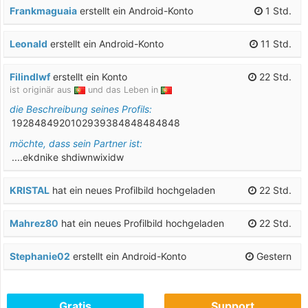
Frankmaguaia
erstellt ein Android-Konto
1 Std.
Leonald
erstellt ein Android-Konto
11 Std.
Filindlwf
erstellt ein Konto
22 Std.
ist originär aus
und das Leben in
die Beschreibung seines Profils:
1928484920102939384848484848
möchte, dass sein Partner ist:
....ekdnike shdiwnwixidw
KRISTAL
hat ein neues Profilbild hochgeladen
22 Std.
Mahrez80
hat ein neues Profilbild hochgeladen
22 Std.
Stephanie02
erstellt ein Android-Konto
Gestern
Marlucia50
hat ein neues Profilbild hochgeladen
Gestern
Gratis
Support