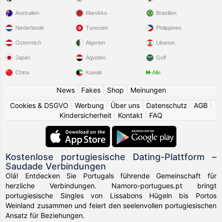
Mahrez80
gefiel das Profil von
Cati86
Gestern
Australien
Marokko
Brasilien
Mahrez80
gefiel das Profil von
Delphine
Gestern
Niederlande
Tunesien
Philippinen
Österreich
Algerien
Libanon
Mahrez80
gefiel das Profil von
Marcia22
Gestern
Japan
Ägypten
Golf
Mahrez80
China
erstellt ein Android-Konto
Kuwait
Alle
2 Tage
News
|
Fakes
|
Shop
|
Meinungen
Pedro2026
erstellt ein Android-Konto
2 Tage
Cookies & DSGVO
|
Werbung
|
Über uns
|
Datenschutz
|
AGB
|
Kindersicherheit
|
Kontakt
|
FAQ
L73kpt
gefiel das Profil von
Rosiane
2 Tage
L73kpt
iPhone erstellt ein Konto
2 Tage
Kostenlose portugiesische Dating-Plattform –
Saudade Verbindungen
Safado73k
iPhone erstellt ein Konto
2 Tage
Olá! Entdecken Sie Portugals führende Gemeinschaft für
herzliche Verbindungen. Namoro-portugues.pt bringt
Mick72
machte Aktuelles zu sein/ihr Profil
2 Tage
portugiesische Singles von Lissabons Hügeln bis Portos
Informationen
Weinland zusammen und feiert den seelenvollen portugiesischen
Ansatz für Beziehungen.