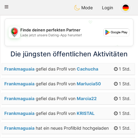
namoro
Portugues
Toggle
Mode
Login
navigation
💖
Finde deinen perfekten Partner
Lade jetzt unsere Dating-App herunter!
💖
💕
💕
Die jüngsten öffentlichen Aktivitäten
Frankmaguaia
gefiel das Profil von
Cachucha
1 Std.
Frankmaguaia
gefiel das Profil von
Marlucia50
1 Std.
Frankmaguaia
gefiel das Profil von
Marcia22
1 Std.
Frankmaguaia
gefiel das Profil von
KRISTAL
1 Std.
Frankmaguaia
hat ein neues Profilbild hochgeladen
1 Std.