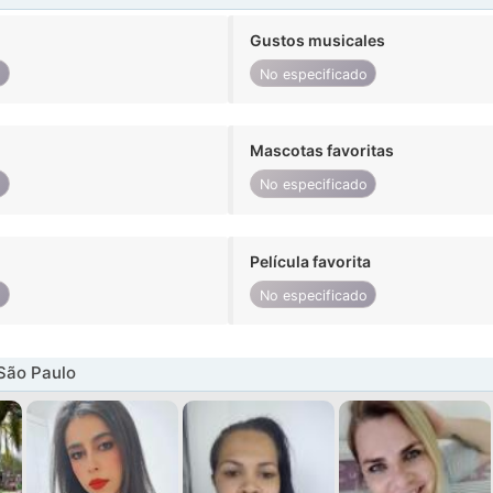
Gustos musicales
o
No especificado
Mascotas favoritas
o
No especificado
Película favorita
o
No especificado
São Paulo