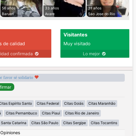
56 años
33 años
31 años
Barueri
Avare
Sao Jose do Rio
Visitantes
s de calidad
Muy visitado
lidad confirmada
Lo mejor
r favor sé solidario
Citas Espírito Santo
Citas Federal
Citas Goiás
Citas Maranhão
á
Citas Pernambuco
Citas Piauí
Citas Rio de Janeiro
 Santa Catarina
Citas São Paulo
Citas Sergipe
Citas Tocantins
|
Opiniones