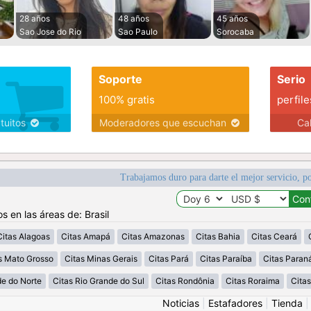
28 años
48 años
45 años
Sao Jose do Rio
Sao Paulo
Sorocaba
Soporte
Serio
100% gratis
perfile
atuitos
Moderadores que escuchan
Ca
Trabajamos duro para darte el mejor servicio, po
s en las áreas de: Brasil
Citas Alagoas
Citas Amapá
Citas Amazonas
Citas Bahia
Citas Ceará
s Mato Grosso
Citas Minas Gerais
Citas Pará
Citas Paraíba
Citas Paran
de do Norte
Citas Rio Grande do Sul
Citas Rondônia
Citas Roraima
Citas
Noticias
|
Estafadores
|
Tienda