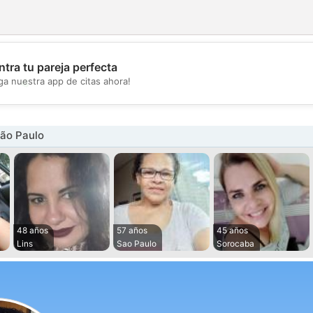
tra tu pareja perfecta
💖
ga nuestra app de citas ahora!
💕
São Paulo
48 años
57 años
45 años
Lins
Sao Paulo
Sorocaba