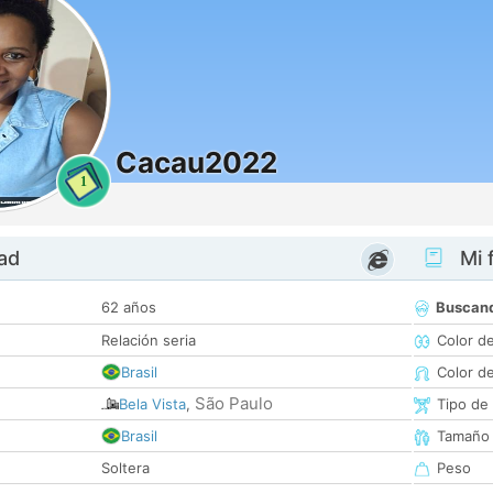
Cacau2022
1
dad
Mi f
62 años
Buscan
Relación seria
Color d
Brasil
Color d
São Paulo
Bela Vista
,
Tipo de
Brasil
Tamaño
Soltera
Peso