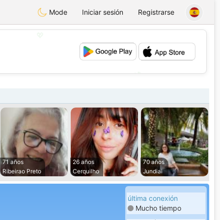
Mode
Iniciar sesión
Registrarse
💖
💕
71 años
26 años
70 años
Ribeirao Preto
Cerquilho
Jundiai
última conexión
Mucho tiempo