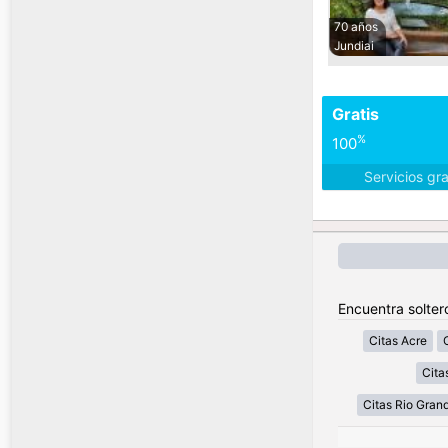
70 años
Jundiai
Gratis
%
100
Servicios gr
Encuentra soltero
Citas Acre
Cita
Citas Rio Gran