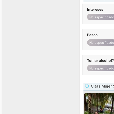
Intereses
No especificad
Paseo
No especificad
Tomar alcohol?
No especificad
Citas Mujer 