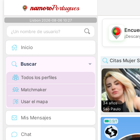
namoro
Portugues
Lisbon 2026-08-06 10:27
Encuen
¡Descar
Inicio
Citas Mujer 
Buscar
Todos los perfiles
Matchmaker
Usar el mapa
34 años
Sao Paulo
Mis Mensajes
0.9/1
Chat