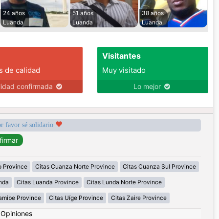
24 años
51 años
38 años
Luanda
Luanda
Luanda
Visitantes
s de calidad
Muy visitado
lidad confirmada
Lo mejor
r favor sé solidario
 Province
Citas Cuanza Norte Province
Citas Cuanza Sul Province
nda
Citas Luanda Province
Citas Lunda Norte Province
amibe Province
Citas Uíge Province
Citas Zaire Province
|
Opiniones