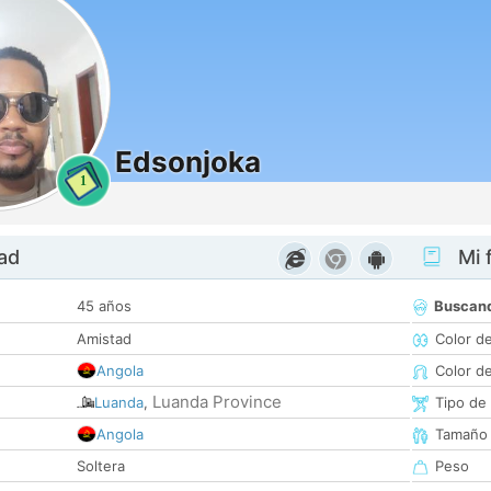
Edsonjoka
1
dad
Mi f
45 años
Buscan
Amistad
Color d
Angola
Color d
Luanda Province
Luanda
,
Tipo de
Angola
Tamaño
Soltera
Peso