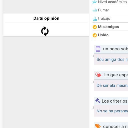
Nivel académico
Fumar
Da tu opinión
trabajo
Mis amigos
Unido
un poco sob
Sou amiga dos m
Lo que espe
De ser ela mesma
Los criterio
No se ha persona
conocer a m