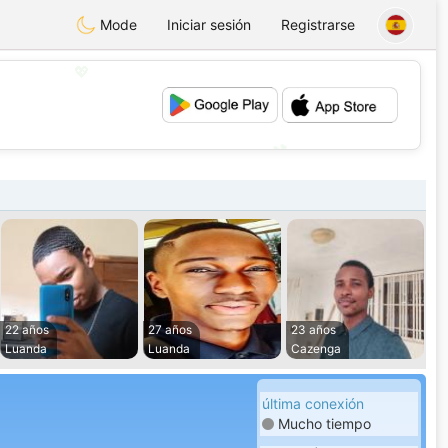
Mode
Iniciar sesión
Registrarse
💖
💕
22 años
27 años
23 años
Luanda
Luanda
Cazenga
última conexión
Mucho tiempo