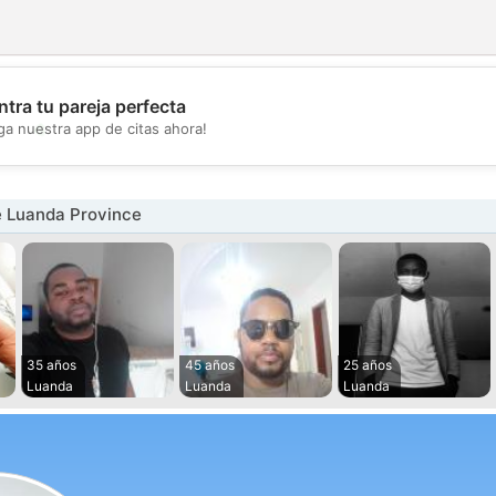
tra tu pareja perfecta
💖
ga nuestra app de citas ahora!
💕
 Luanda Province
35 años
45 años
25 años
Luanda
Luanda
Luanda