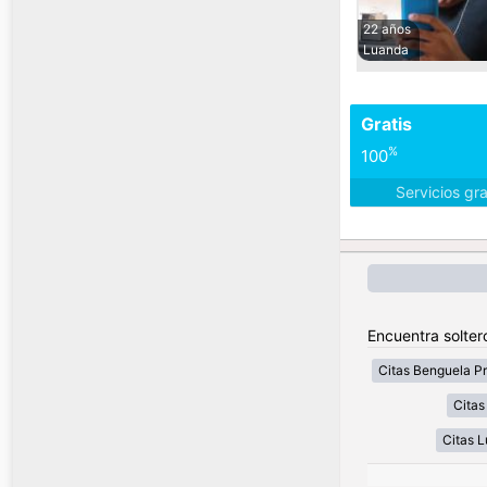
22 años
Luanda
Gratis
%
100
Servicios gr
Encuentra solter
Citas Benguela P
Citas
Citas 