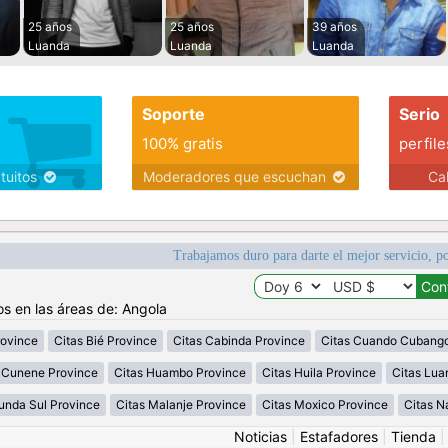
25 años
25 años
39 años
Luanda
Luanda
Luanda
Soporte
Serio
100% gratis
perfile
atuitos
Moderadores que escuchan
Ca
Trabajamos duro para darte el mejor servicio, po
os en las áreas de: Angola
rovince
Citas Bié Province
Citas Cabinda Province
Citas Cuando Cubango
 Cunene Province
Citas Huambo Province
Citas Huila Province
Citas Lua
Lunda Sul Province
Citas Malanje Province
Citas Moxico Province
Citas N
Noticias
|
Estafadores
|
Tienda