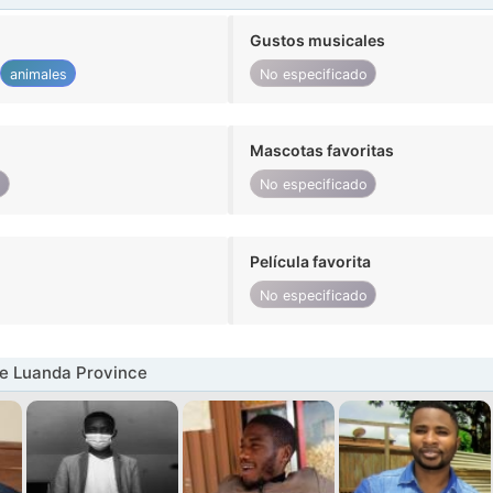
Gustos musicales
animales
No especificado
Mascotas favoritas
o
No especificado
Película favorita
No especificado
e Luanda Province