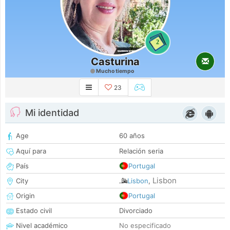
2
Casturina
Mucho tiempo
23
Mi identidad
Age
60 años
Aquí para
Relación seria
País
Portugal
Lisbon
City
Lisbon
,
Origin
Portugal
Estado civil
Divorciado
Nivel académico
No especificado