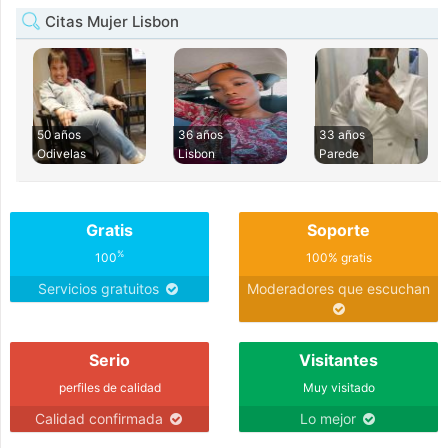
Citas Mujer Lisbon
50 años
36 años
33 años
Odivelas
Lisbon
Parede
Gratis
Soporte
%
100
100% gratis
Servicios gratuitos
Moderadores que escuchan
Serio
Visitantes
perfiles de calidad
Muy visitado
Calidad confirmada
Lo mejor