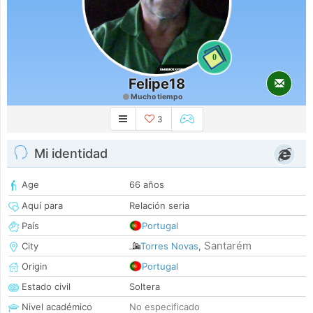
0
Felipe18
Mucho tiempo
3
Mi identidad
Age
66 años
Aquí para
Relación seria
País
Portugal
Santarém
City
Torres Novas
,
Origin
Portugal
Estado civil
Soltera
Nivel académico
No especificado