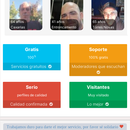
64 años
41 años
65 años
Caxarias
Entroncamento
Torres Novas
Gratis
Soporte
%
100
100% gratis
Servicios gratuitos
Moderadores que escuchan
Serio
Visitantes
perfiles de calidad
Muy visitado
Calidad confirmada
Lo mejor
Trabajamos duro para darte el mejor servicio, por favor sé solidario