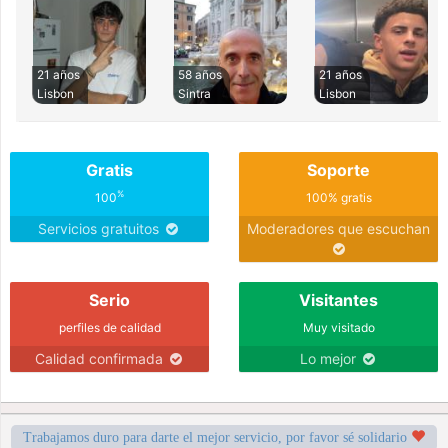
21 años
58 años
21 años
Lisbon
Sintra
Lisbon
Gratis
Soporte
%
100
100% gratis
Servicios gratuitos
Moderadores que escuchan
Serio
Visitantes
perfiles de calidad
Muy visitado
Calidad confirmada
Lo mejor
Trabajamos duro para darte el mejor servicio, por favor sé solidario