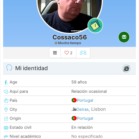
1
Cossaco56
Mucho tiempo
2
Mi identidad
Age
59 años
Aquí para
Relación ocasional
País
Portugal
Lisbon
City
Oeiras
,
Origin
Portugal
Estado civil
En relación
Nivel académico
No especificado