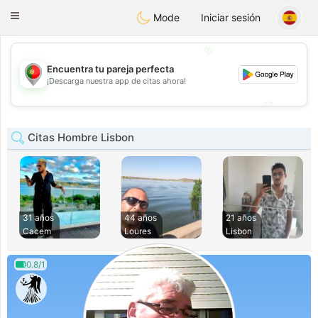
namoro
Portugues
Toggle
Mode
Iniciar sesión
navigation
💖
Encuentra tu pareja perfecta
💖
¡Descarga nuestra app de citas ahora!
💕
💕
Citas Hombre Lisbon
31 años
44 años
21 años
Cacem
Loures
Lisbon
0.8/1