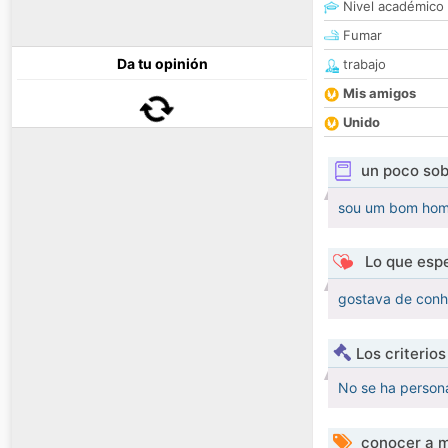
Nivel académico
Fumar
Da tu opinión
trabajo
Mis amigos
Unido
un poco sob
sou um bom home
Lo que espe
gostava de con
Los criterio
No se ha persona
conocer a m