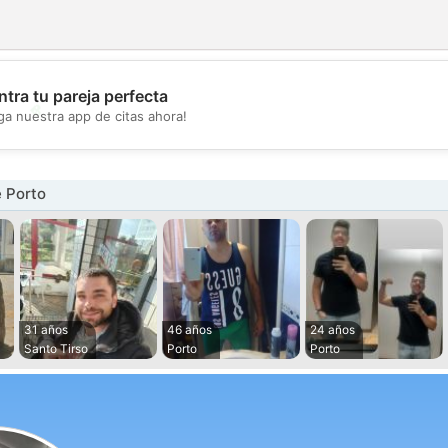
tra tu pareja perfecta
💖
ga nuestra app de citas ahora!
💕
 Porto
31 años
46 años
24 años
Santo Tirso
Porto
Porto