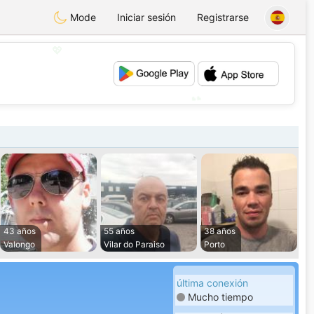
Mode
Iniciar sesión
Registrarse
💖
💕
43 años
55 años
38 años
Valongo
Vilar do Paraiso
Porto
última conexión
Mucho tiempo