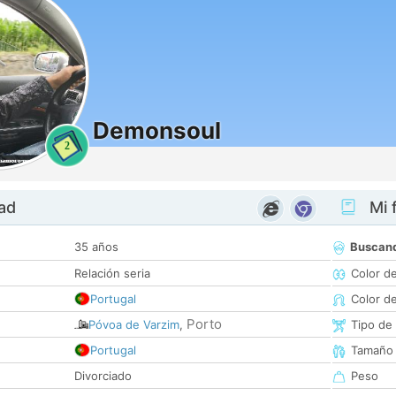
Demonsoul
2
dad
Mi f
35 años
Buscan
Relación seria
Color d
Portugal
Color d
Porto
Póvoa de Varzim
,
Tipo de
Portugal
Tamaño
Divorciado
Peso