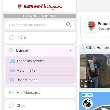
namoro
Portugues
Lisbon 2026-08-06 20:14
Encuen
¡Descar
Inicio
Citas Hombre
Buscar
Todos los perfiles
Matchmaker
Usar el mapa
40 años
Maia
Mis Mensajes
0.9/1
Chat