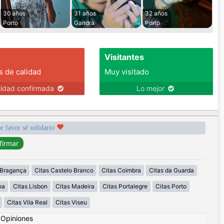
30 años
31 años
32 años
Porto
Gandra
Porto
Visitantes
s de calidad
Muy visitado
lidad confirmada
Lo mejor
r favor sé solidario
 Bragança
Citas Castelo Branco
Citas Coimbra
Citas da Guarda
oa
Citas Lisbon
Citas Madeira
Citas Portalegre
Citas Porto
Citas Vila Real
Citas Viseu
|
Opiniones