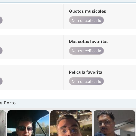
Gustos musicales
o
No especificado
Mascotas favoritas
o
No especificado
Película favorita
o
No especificado
e Porto