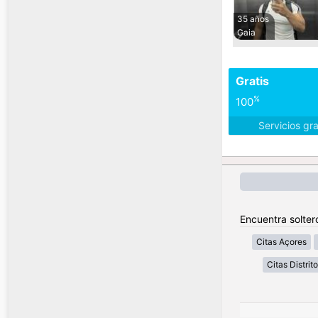
35 años
Gaia
Gratis
%
100
Servicios gr
Encuentra solter
Citas Açores
Citas Distrit