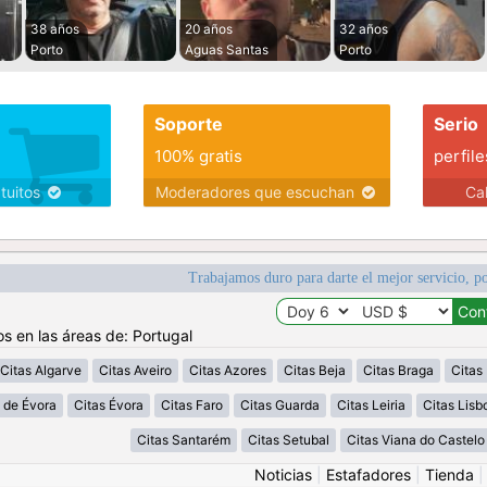
38 años
20 años
32 años
Porto
Aguas Santas
Porto
Soporte
Serio
100% gratis
perfile
atuitos
Moderadores que escuchan
Ca
Trabajamos duro para darte el mejor servicio, po
os en las áreas de: Portugal
Citas Algarve
Citas Aveiro
Citas Azores
Citas Beja
Citas Braga
Citas
o de Évora
Citas Évora
Citas Faro
Citas Guarda
Citas Leiria
Citas Lisb
Citas Santarém
Citas Setubal
Citas Viana do Castelo
Noticias
|
Estafadores
|
Tienda