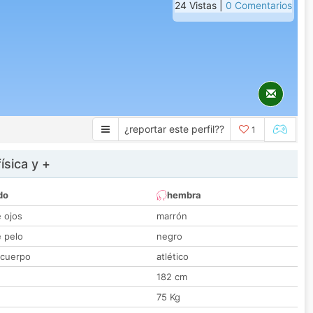
24 Vistas |
0 Comentarios
¿reportar este perfil??
1
ísica y +
do
hembra
e ojos
marrón
e pelo
negro
 cuerpo
atlético
182 cm
75 Kg