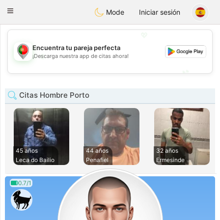
namoro
Portugues
Toggle
Mode
Iniciar sesión
navigation
💖
Encuentra tu pareja perfecta
💖
¡Descarga nuestra app de citas ahora!
💕
💕
Citas Hombre Porto
45 años
44 años
32 años
Leca do Bailio
Penafiel
Ermesinde
0.7/1