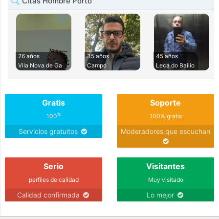
Citas Hombre Porto
26 años
35 años
45 años
Vila Nova de Ga
Campo
Leca do Bailio
Gratis
Soporte
%
100
100% gratis
Servicios gratuitos
Moderadores que escuchan
Serio
Visitantes
perfiles de calidad
Muy visitado
Calidad confirmada
Lo mejor