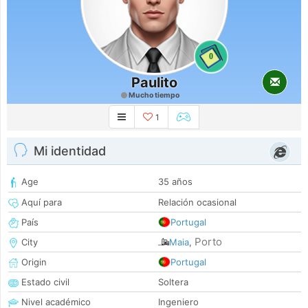
0
Paulito
Mucho tiempo
1
Mi identidad
Age
35 años
Aquí para
Relación ocasional
País
Portugal
Porto
City
Maia
,
Origin
Portugal
Estado civil
Soltera
Nivel académico
Ingeniero