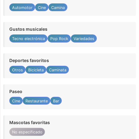
Automotor
Cine
Camina
Gustos musicales
Tecno electrónica
Pop Rock
Variedades
Deportes favoritos
Otros
Bicicleta
Caminata
Paseo
Cine
Restaurante
Bar
Mascotas favoritas
No especificado