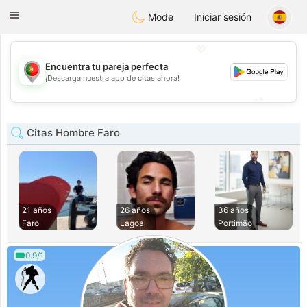
namoro
Portugues
Toggle
Mode
Iniciar sesión
navigation
💖
Encuentra tu pareja perfecta
💖
¡Descarga nuestra app de citas ahora!
💕
💕
Citas Hombre Faro
21 años
26 años
36 años
Faro
Lagoa
Portimão
0.9/1