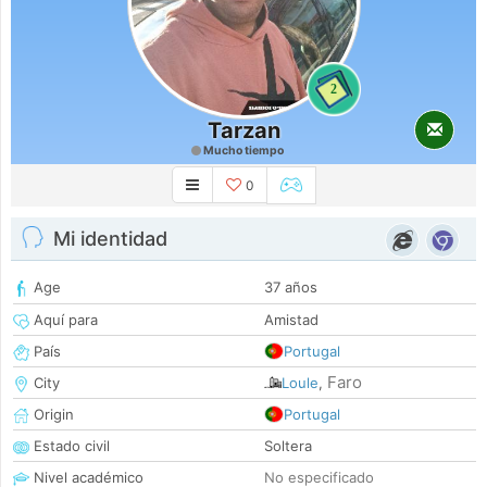
2
Tarzan
Mucho tiempo
0
Mi identidad
Age
37 años
Aquí para
Amistad
País
Portugal
Faro
City
Loule
,
Origin
Portugal
Estado civil
Soltera
Nivel académico
No especificado