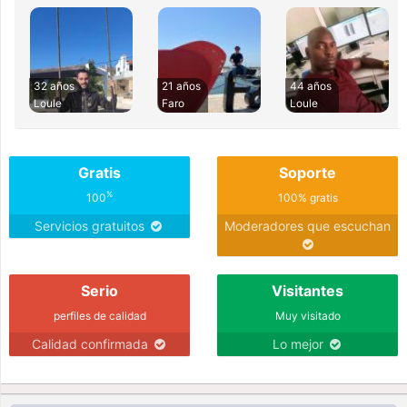
32 años
21 años
44 años
Loule
Faro
Loule
Gratis
Soporte
%
100
100% gratis
Servicios gratuitos
Moderadores que escuchan
Serio
Visitantes
perfiles de calidad
Muy visitado
Calidad confirmada
Lo mejor