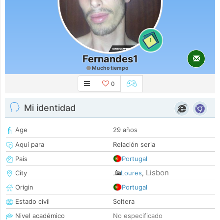
1
Fernandes1
Mucho tiempo
0
Mi identidad
Age
29 años
Aquí para
Relación seria
País
Portugal
Lisbon
City
Loures
,
Origin
Portugal
Estado civil
Soltera
Nivel académico
No especificado