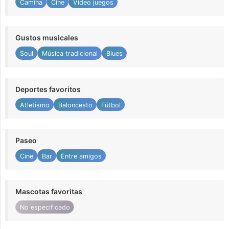
Camina
Cine
Vídeo juegos
Gustos musicales
Soul
Música tradicional
Blues
Deportes favoritos
Atletismo
Baloncesto
Fútbol
Paseo
Cine
Bar
Entre amigos
Mascotas favoritas
No especificado