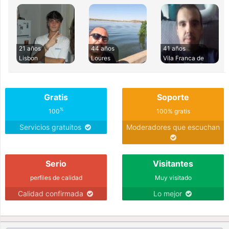
21 años
44 años
41 años
Lisbon
Loures
Vila Franca de
Gratis
Soporte
%
100
100% gratis
Servicios gratuitos
Moderadores que escuchan
Serio
Visitantes
perfiles de calidad
Muy visitado
Calidad confirmada
Lo mejor