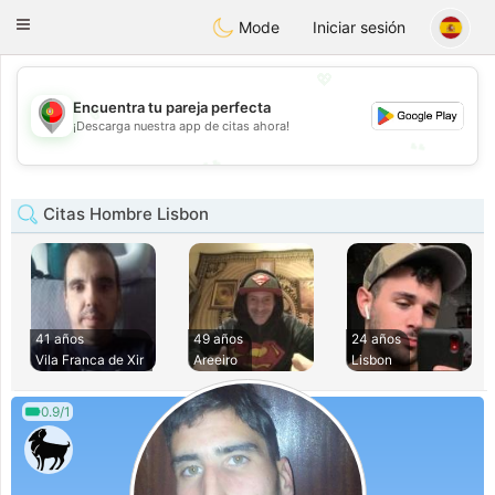
namoro
Portugues
Toggle
Mode
Iniciar sesión
navigation
💖
💖
Encuentra tu pareja perfecta
¡Descarga nuestra app de citas ahora!
💕
💕
Citas Hombre Lisbon
41 años
49 años
24 años
Vila Franca de Xir
Areeiro
Lisbon
0.9/1