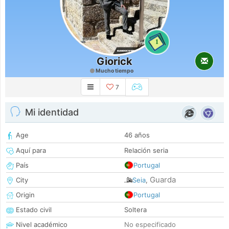
1
Giorick
Mucho tiempo
7
Mi identidad
Age
46 años
Aquí para
Relación seria
País
Portugal
Guarda
City
Seia
,
Origin
Portugal
Estado civil
Soltera
Nivel académico
No especificado