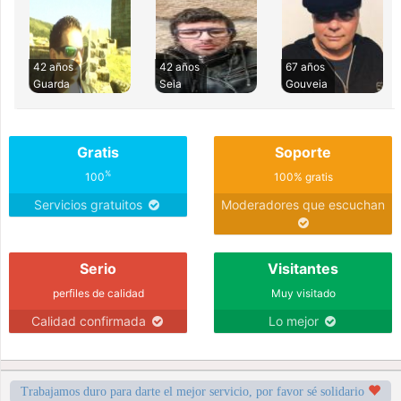
42 años
42 años
67 años
Guarda
Seia
Gouveia
Gratis
Soporte
%
100
100% gratis
Servicios gratuitos
Moderadores que escuchan
Serio
Visitantes
perfiles de calidad
Muy visitado
Calidad confirmada
Lo mejor
Trabajamos duro para darte el mejor servicio, por favor sé solidario