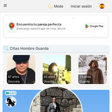
namoro
Portugues
Toggle
Mode
Iniciar sesión
navigation
💖
Encuentra tu pareja perfecta
💖
¡Descarga nuestra app de citas ahora!
💕
💕
Citas Hombre Guarda
67 años
42 años
39 años
Gouveia
Guarda
Guarda
0.9/1