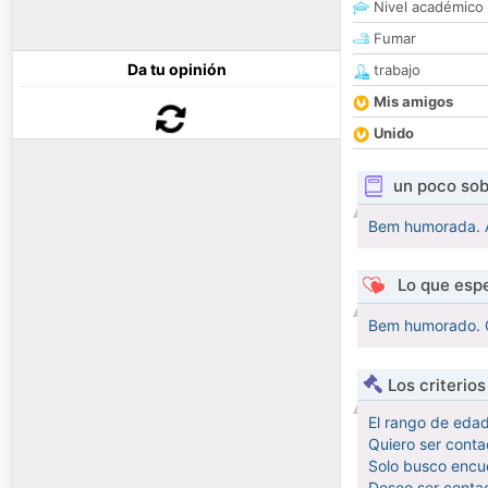
Nivel académico
Fumar
Da tu opinión
trabajo
Mis amigos
Unido
un poco sob
Bem humorada. A
Lo que espe
Bem humorado. G
Los criterio
El rango de eda
Quiero ser conta
Solo busco encue
Deseo ser conta