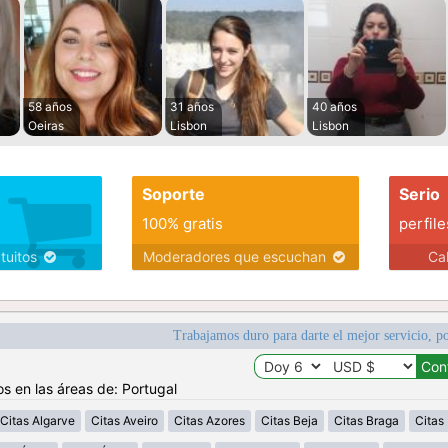
58 años
31 años
40 años
Oeiras
Lisbon
Lisbon
Soporte
Serio
100% gratis
perfile
atuitos
Moderadores que escuchan
Ca
Trabajamos duro para darte el mejor servicio, po
os en las áreas de: Portugal
Citas Algarve
Citas Aveiro
Citas Azores
Citas Beja
Citas Braga
Citas