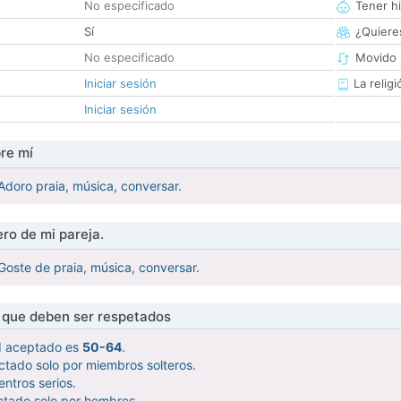
No especificado
Tener hi
Sí
¿Quieres
No especificado
Movido 
Iniciar sesión
La religi
Iniciar sesión
re mí
doro praia, música, conversar.
ro de mi pareja.
oste de praia, música, conversar.
s que deben ser respetados
d aceptado es
50-64
.
ctado solo por miembros solteros.
ntros serios.
ctado solo por hombres.