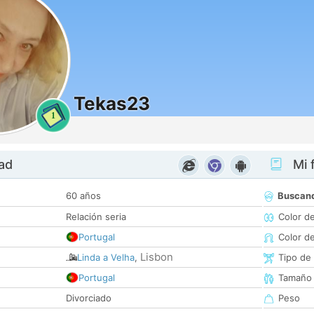
Tekas23
1
dad
Mi f
60 años
Buscan
Relación seria
Color d
Portugal
Color d
Lisbon
Linda a Velha
,
Tipo de
Portugal
Tamaño
Divorciado
Peso