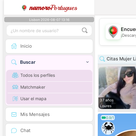
namoro
Portugues
Lisbon 2026-08-07 13:16
Encuen
¡Descar
Inicio
Citas Mujer L
Buscar
Todos los perfiles
Matchmaker
Usar el mapa
37 años
Loures
Mis Mensajes
0.9/1
Chat