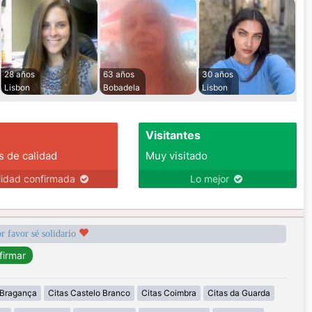
28 años
63 años
30 años
Lisbon
Bobadela
Lisbon
Visitantes
s de calidad
Muy visitado
lidad confirmada
Lo mejor
r favor sé solidario
 Bragança
Citas Castelo Branco
Citas Coimbra
Citas da Guarda