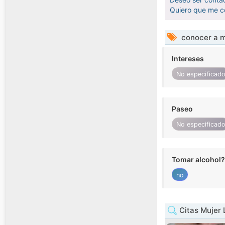
Quiero que me c
conocer a m
Intereses
No especificad
Paseo
No especificad
Tomar alcohol?
no
Citas Mujer 