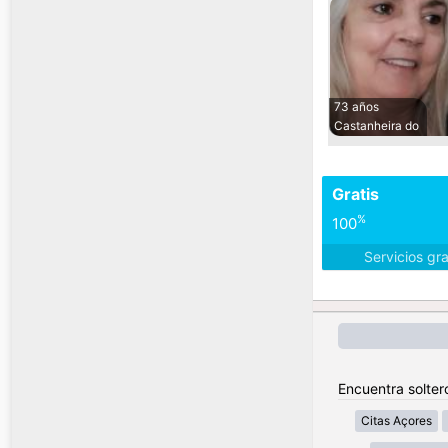
73 años
Castanheira do
Gratis
%
100
Servicios gr
Encuentra solter
Citas Açores