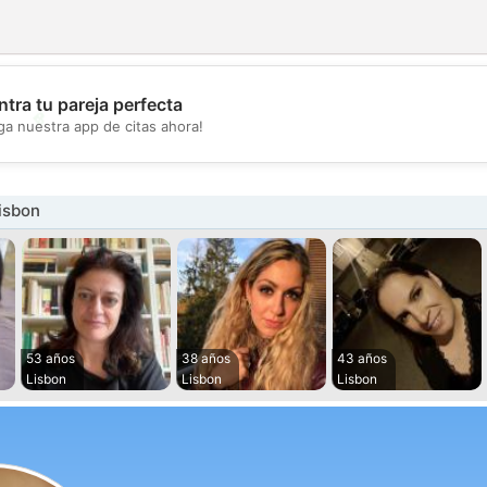
tra tu pareja perfecta
💖
ga nuestra app de citas ahora!
💕
isbon
53 años
38 años
43 años
Lisbon
Lisbon
Lisbon