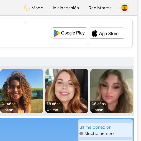
Mode
Iniciar sesión
Registrarse
💖
💕
31 años
58 años
36 años
Lisbon
Oeiras
Lisbon
última conexión
Mucho tiempo