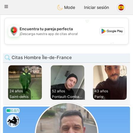
namoro
Portugues
Toggle
Mode
Iniciar sesión
navigation
💖
Encuentra tu pareja perfecta
💖
¡Descarga nuestra app de citas ahora!
💕
💕
Citas Hombre Île-de-France
24 años
52 años
43 años
Saint-denis
Pontault-Combault
Paris
0.8/1