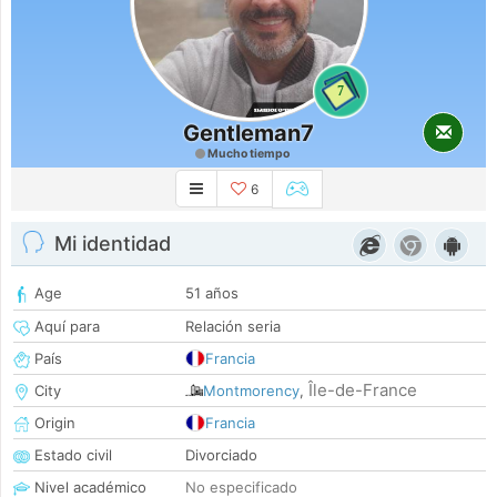
7
Gentleman7
Mucho tiempo
6
Mi identidad
Age
51 años
Aquí para
Relación seria
País
Francia
Île-de-France
City
Montmorency
,
Origin
Francia
Estado civil
Divorciado
Nivel académico
No especificado