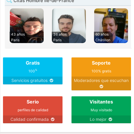
Citas Hombre Île-de-France
43 años
36 años
60 años
Paris
Paris
Châtillon
Gratis
Soporte
%
100
100% gratis
Servicios gratuitos
Moderadores que escuchan
Serio
Visitantes
perfiles de calidad
Muy visitado
Calidad confirmada
Lo mejor