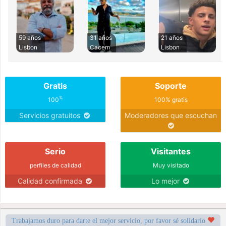
59 años
31 años
21 años
Lisbon
Cacem
Lisbon
Gratis
Soporte
%
100
100% gratis
Servicios gratuitos
Moderadores que escuchan
Serio
Visitantes
perfiles de calidad
Muy visitado
Calidad confirmada
Lo mejor
Trabajamos duro para darte el mejor servicio, por favor sé solidario