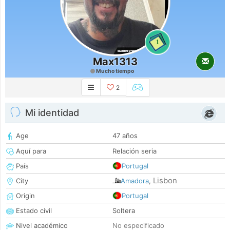
1
Max1313
Mucho tiempo
2
Mi identidad
Age
47 años
Aquí para
Relación seria
País
Portugal
Lisbon
City
Amadora
,
Origin
Portugal
Estado civil
Soltera
Nivel académico
No especificado