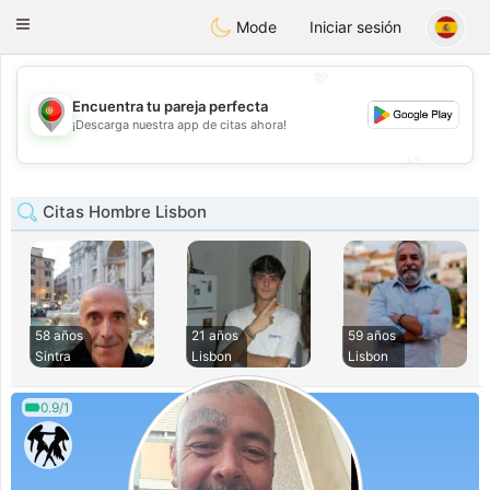
namoro
Portugues
Toggle
Mode
Iniciar sesión
navigation
💖
Encuentra tu pareja perfecta
💖
¡Descarga nuestra app de citas ahora!
💕
💕
Citas Hombre Lisbon
58 años
21 años
59 años
Sintra
Lisbon
Lisbon
0.9/1