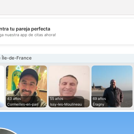
tra tu pareja perfecta
💖
ga nuestra app de citas ahora!
💕
 Île-de-France
43 años
55 años
69 años
Cormeilles-en-pari
Issy-les-Moulineau
Éragny