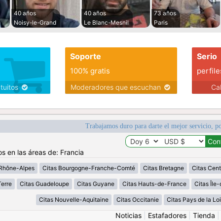
40 años
40 años
73 años
Noisy-le-Grand
Le Blanc-Mesnil
Paris
Soporte
Serio
100% gratis
perfile
atuitos
Moderadores que escuchan
Ca
Trabajamos duro para darte el mejor servicio, po
os en las áreas de: Francia
Rhône-Alpes
Citas Bourgogne-Franche-Comté
Citas Bretagne
Citas Cent
erre
Citas Guadeloupe
Citas Guyane
Citas Hauts-de-France
Citas Île
Citas Nouvelle-Aquitaine
Citas Occitanie
Citas Pays de la Loi
Noticias
|
Estafadores
|
Tienda