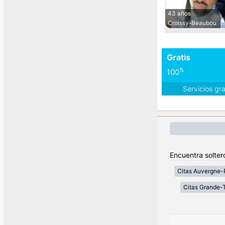
43 años
Croissy-Beaubou
Gratis
%
100
Servicios gr
Encuentra solter
Citas Auvergne-
Citas Grande-T