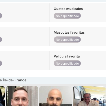
Gustos musicales
o
No especificado
Mascotas favoritas
o
No especificado
Película favorita
o
No especificado
e Île-de-France