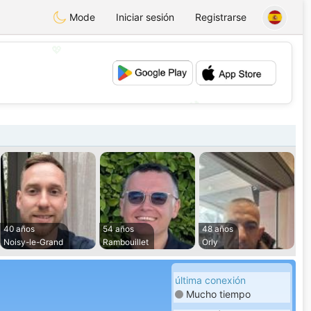
Mode
Iniciar sesión
Registrarse
💖
💕
40 años
54 años
48 años
Noisy-le-Grand
Rambouillet
Orly
última conexión
Mucho tiempo