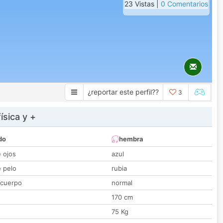
23 Vistas |
0 Comentarios
¿reportar este perfil??
3
ísica y +
do
hembra
e ojos
azul
e pelo
rubia
 cuerpo
normal
170 cm
75 Kg