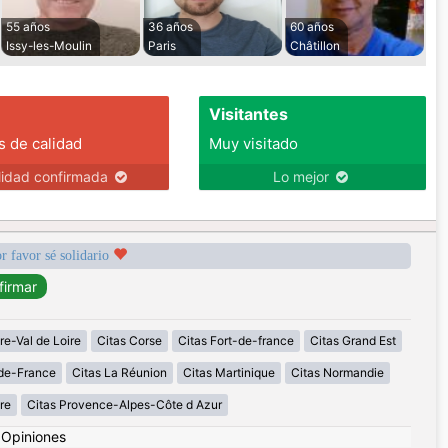
55 años
36 años
60 años
Issy-les-Moulin
Paris
Châtillon
Visitantes
s de calidad
Muy visitado
lidad confirmada
Lo mejor
r favor sé solidario
re-Val de Loire
Citas Corse
Citas Fort-de-france
Citas Grand Est
-de-France
Citas La Réunion
Citas Martinique
Citas Normandie
re
Citas Provence-Alpes-Côte d Azur
|
Opiniones