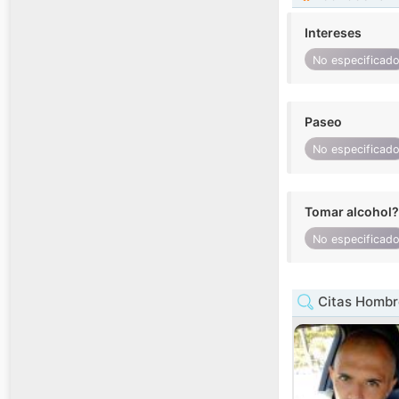
Intereses
No especificad
Paseo
No especificad
Tomar alcohol?
No especificad
Citas Hombr