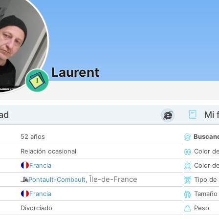
Laurent
1
dad
Mi f
52 años
Buscan
Relación ocasional
Color d
Francia
Color d
Île-de-France
Pontault-Combault
,
Tipo de
Francia
Tamaño
Divorciado
Peso