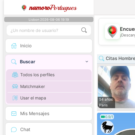
namoro
Portugues
Lisbon 2026-08-06 19:19
Encuen
¡Descar
Inicio
Citas Hombre
Buscar
Todos los perfiles
Matchmaker
Usar el mapa
54 años
Paris
Mis Mensajes
0.9/1
Chat