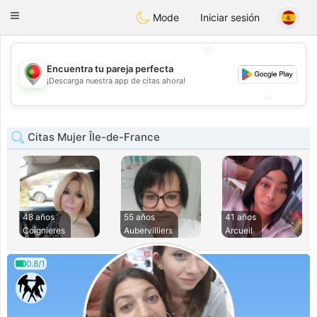
namoro
Portugues
Toggle
Mode
Iniciar sesión
navigation
💖
Encuentra tu pareja perfecta
💖
¡Descarga nuestra app de citas ahora!
💕
💕
Citas Mujer Île-de-France
48 años
55 años
41 años
Coignieres
Aubervilliers
Arcueil
0.8/1