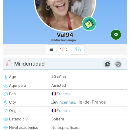
2
Val94
Mucho tiempo
2
Mi identidad
Age
40 años
Aquí para
Amistad
País
Francia
Île-de-France
City
Vincennes
,
Origin
Francia
Estado civil
Soltera
Nivel académico
No especificado