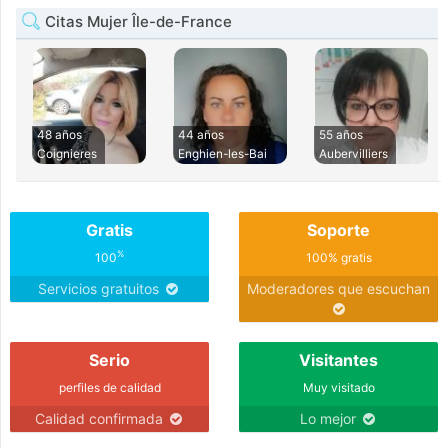
Citas Mujer Île-de-France
48 años
44 años
55 años
Coignieres
Enghien-les-Bai
Aubervilliers
Gratis
Soporte
%
100
100% gratis
Servicios gratuitos
Moderadores que escuchan
Serio
Visitantes
perfiles de calidad
Muy visitado
Calidad confirmada
Lo mejor