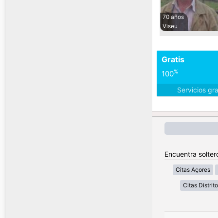
70 años
Viseu
Gratis
%
100
Servicios gr
Encuentra solter
Citas Açores
Citas Distrit