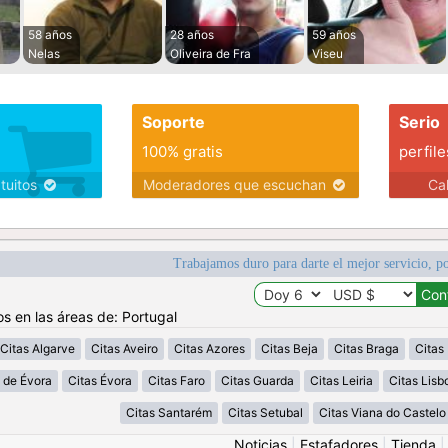
58 años
28 años
59 años
Nelas
Oliveira de Fra
Viseu
Soporte
Serio
100% gratis
perfile
atuitos
Moderadores que escuchan
Ca
Trabajamos duro para darte el mejor servicio, po
os en las áreas de: Portugal
Citas Algarve
Citas Aveiro
Citas Azores
Citas Beja
Citas Braga
Citas
o de Évora
Citas Évora
Citas Faro
Citas Guarda
Citas Leiria
Citas Lisb
Citas Santarém
Citas Setubal
Citas Viana do Castelo
Noticias
|
Estafadores
|
Tienda