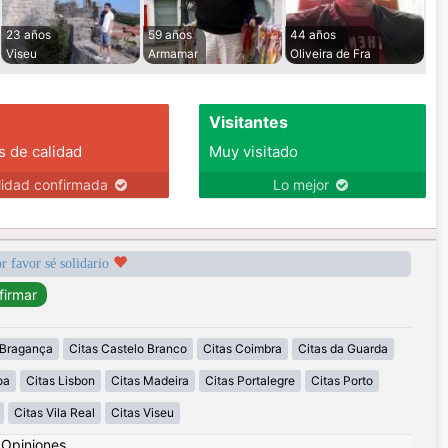
23 años
59 años
44 años
Viseu
Armamar
Oliveira de Fra
Visitantes
s de calidad
Muy visitado
lidad confirmada
Lo mejor
r favor sé solidario
 Bragança
Citas Castelo Branco
Citas Coimbra
Citas da Guarda
oa
Citas Lisbon
Citas Madeira
Citas Portalegre
Citas Porto
Citas Vila Real
Citas Viseu
|
Opiniones