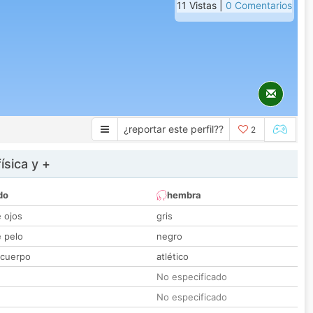
11 Vistas |
0 Comentarios
¿reportar este perfil??
2
ísica y +
do
hembra
e ojos
gris
e pelo
negro
 cuerpo
atlético
No especificado
No especificado