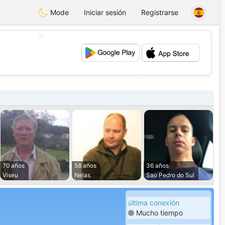
Mode
Iniciar sesión
Registrarse
💖
💕
70 años
58 años
36 años
Viseu
Nelas
Sao Pedro do Sul
última conexión
Mucho tiempo