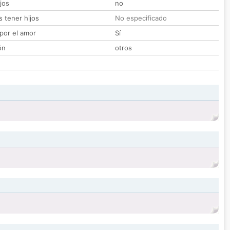
jos
no
 tener hijos
No especificado
por el amor
Sí
ón
otros