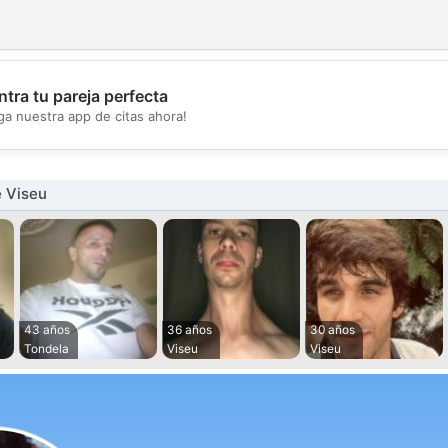
tra tu pareja perfecta
💖
ga nuestra app de citas ahora!
💕
 Viseu
43 años
36 años
30 años
Tondela
Viseu
Viseu