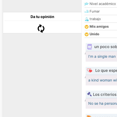
Nivel académico
Fumar
Da tu opinión
trabajo
Mis amigos
Unido
un poco sob
I’m a single ma
Lo que espe
a kind woman wit
Los criterio
No se ha persona