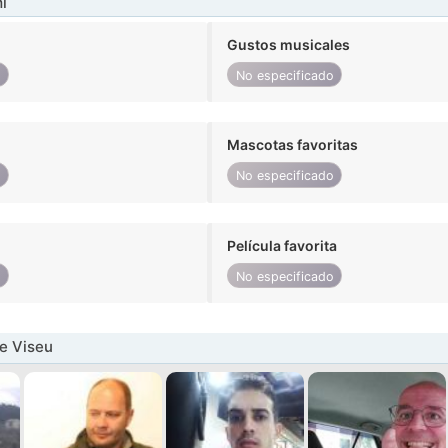
í
Gustos musicales
o
No especificado
Mascotas favoritas
o
No especificado
Película favorita
o
No especificado
e Viseu