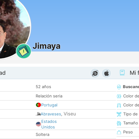
Jimaya
1
dad
Mi f
52 años
Buscan
Relación seria
Color d
Portugal
Color d
Viseu
Abraveses
,
Tipo de
Estados
Tamaño
Unidos
Peso
Soltera