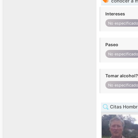
conocer a m
Intereses
No especificad
Paseo
No especificad
Tomar alcohol?
No especificad
Citas Hombr