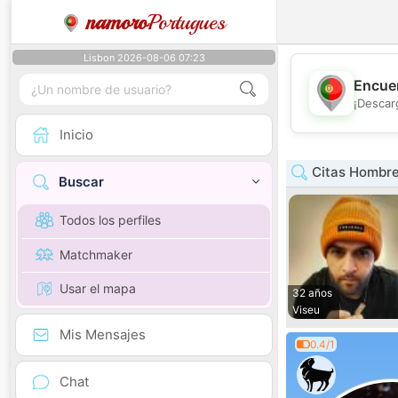
namoro
Portugues
Lisbon 2026-08-06 07:23
Encuen
¡Descar
Inicio
Citas Hombre
Buscar
Todos los perfiles
Matchmaker
Usar el mapa
32 años
Viseu
Mis Mensajes
0.4/1
Chat