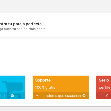
tra tu pareja perfecta
ga nuestra app de citas ahora!
💖
💕
Soporte
Serio
100% gratis
perfile
atuitos
Moderadores que escuchan
Ca