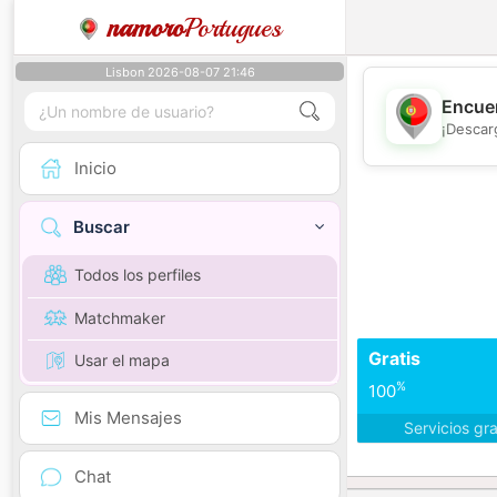
namoro
Portugues
Lisbon 2026-08-07 21:46
Encuen
¡Descar
Inicio
Buscar
Todos los perfiles
Matchmaker
Gratis
Usar el mapa
%
100
Mis Mensajes
Servicios gr
Chat