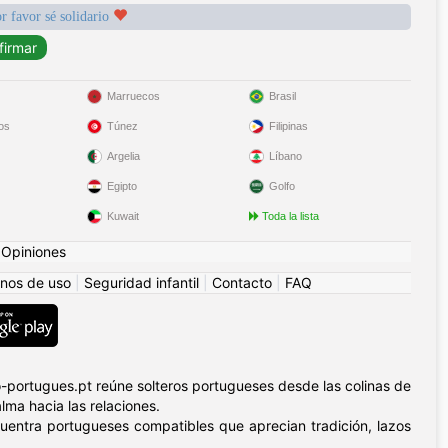
r favor sé solidario
Marruecos
Brasil
os
Túnez
Filipinas
Argelia
Líbano
Egipto
Golfo
Kuwait
Toda la lista
|
Opiniones
nos de uso
|
Seguridad infantil
|
Contacto
|
FAQ
-portugues.pt reúne solteros portugueses desde las colinas de
lma hacia las relaciones.
ncuentra portugueses compatibles que aprecian tradición, lazos