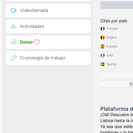
Videollamada
Citas por país
Actividades
Francia
Bélgica
Donar
España
Italia
Cronología de trabajo
Suecia
C
Plataforma 
¡Olá! Descubre l
Lisboa hasta la 
Ya sea que estés
familiares y la 