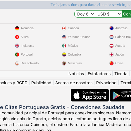
Trabajamos duro para darte el mejor servicio, po
Alemania
Canadá
Australia
Suiza
Estados Unidos
Países Baj
Inglaterra
México
Austria
Portugal
Colombia
Japón
Desactivado
Mascotas
China
Noticias
|
Estafadores
|
Tienda
ookies y RGPD
|
Publicidad
|
Acerca de nosotros
|
Privacidad
|
Térmi
de Citas Portuguesa Gratis – Conexiones Saudade
a comunidad principal de Portugal para conexiones sinceras. Namoro
región vinícola de Oporto, celebrando el enfoque portugués lleno de a
 en la histórica Coimbra, el costero Faro o la atlántica Madeira, e
belleza de compañía genuina.