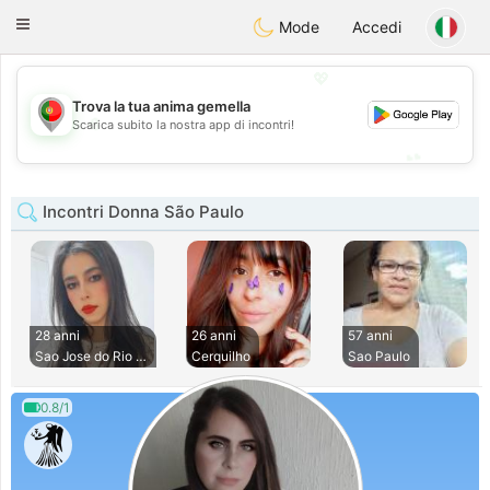
namoro
Portugues
Toggle
Mode
Accedi
navigation
💖
Trova la tua anima gemella
💖
Scarica subito la nostra app di incontri!
💕
💕
Incontri Donna São Paulo
28 anni
26 anni
57 anni
Sao Jose do Rio Pr
Cerquilho
Sao Paulo
0.8/1