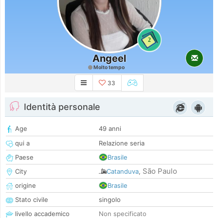
2
Angeel
Molto tempo
33
Identità personale
Age
49 anni
qui a
Relazione seria
Paese
Brasile
São Paulo
City
Catanduva
,
origine
Brasile
Stato civile
singolo
livello accademico
Non specificato