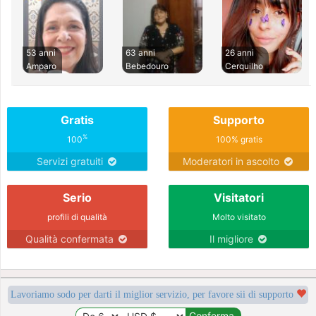
53 anni
63 anni
26 anni
Amparo
Bebedouro
Cerquilho
Gratis
Supporto
%
100
100% gratis
Servizi gratuiti
Moderatori in ascolto
Serio
Visitatori
profili di qualità
Molto visitato
Qualità confermata
Il migliore
Lavoriamo sodo per darti il miglior servizio, per favore sii di supporto