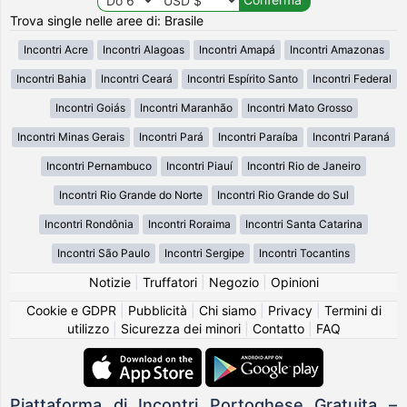
Trova single nelle aree di: Brasile
Incontri Acre
Incontri Alagoas
Incontri Amapá
Incontri Amazonas
Incontri Bahia
Incontri Ceará
Incontri Espírito Santo
Incontri Federal
Incontri Goiás
Incontri Maranhão
Incontri Mato Grosso
Incontri Minas Gerais
Incontri Pará
Incontri Paraíba
Incontri Paraná
Incontri Pernambuco
Incontri Piauí
Incontri Rio de Janeiro
Incontri Rio Grande do Norte
Incontri Rio Grande do Sul
Incontri Rondônia
Incontri Roraima
Incontri Santa Catarina
Incontri São Paulo
Incontri Sergipe
Incontri Tocantins
Notizie
|
Truffatori
|
Negozio
|
Opinioni
Cookie e GDPR
|
Pubblicità
|
Chi siamo
|
Privacy
|
Termini di
utilizzo
|
Sicurezza dei minori
|
Contatto
|
FAQ
Piattaforma di Incontri Portoghese Gratuita –